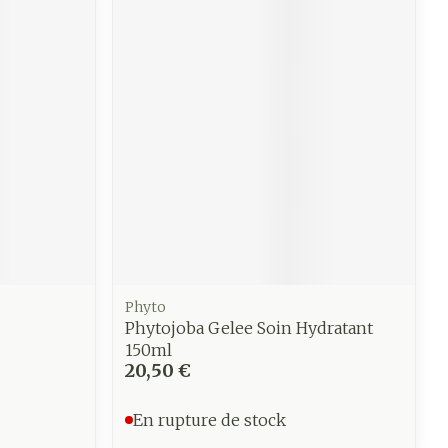
e
Eau micellaire
Yeux
us
Afficher plus
anti-
Senteur
Phyto
Phytojoba Gelee Soin Hydratant
150ml
20,50 €
En rupture de stock