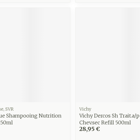
Autobronzants
Rasage
e, SVR
Vichy
gue Shampooing Nutrition
Vichy Dercos Sh Trait.a/p
250ml
Chev.sec Refill 500ml
28,95 €