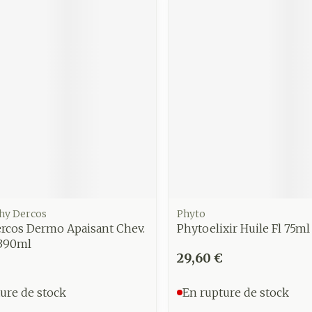
Soin intim
Ombres à paupières
Massage
Afficher plus
Masques chirurgique
Afficher pl
age
Compléments
Répulsifs 
nutritionnels
insectes
mentation
 - peau
chy Dercos
Phyto
ercos Dermo Apaisant Chev.
Phytoelixir Huile Fl 75ml
 390ml
29,60 €
ure de stock
En rupture de stock