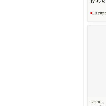
17,95 €
En rupt
WONDR