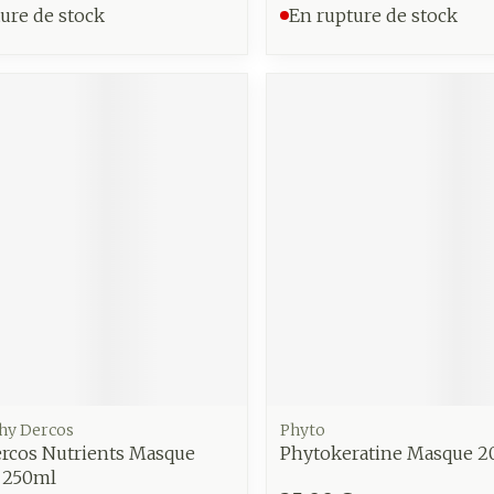
ure de stock
En rupture de stock
chy Dercos
Phyto
ercos Nutrients Masque
Phytokeratine Masque 
 250ml