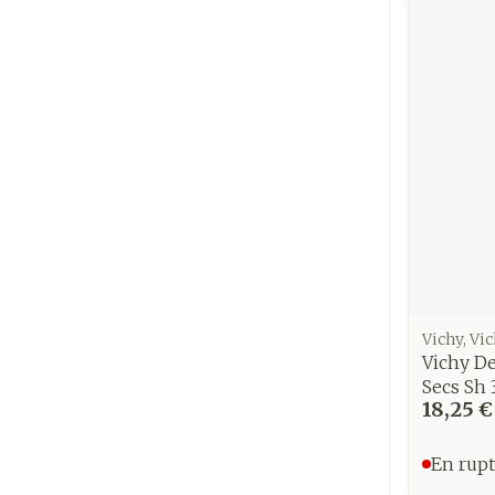
Cheveux
Piluliers et
accessoires
Soins du vis
Taches de pig
Peau sensible
irritée
Peau mixte
Vichy, Vi
Vichy D
Peau terne
Secs Sh
Afficher plus
18,25 €
En rupt