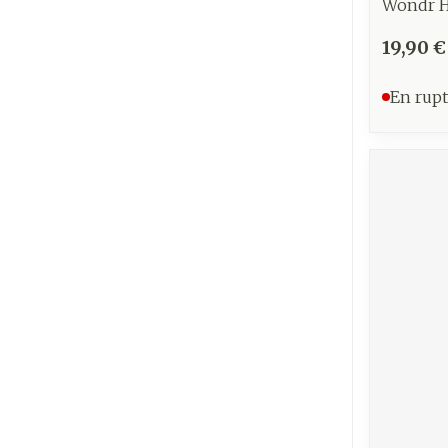
Wondr H
19,90 €
En rupt