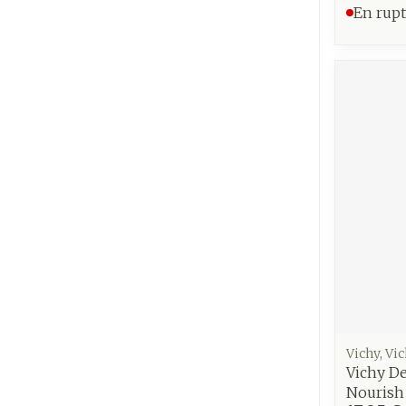
En rupt
Vichy, Vi
Vichy D
Nourish