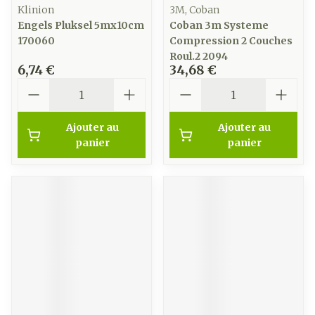
Klinion
3M, Coban
Engels Pluksel 5mx10cm
Coban 3m Systeme
170060
Compression 2 Couches
Roul.2 2094
6,74 €
34,68 €
Quantité
Quantité
Ajouter au
Ajouter au
panier
panier