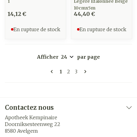
1
Legere Etalonnee Beige
10cmx5m
14,12 €
44,40 €
En rupture de stock
En rupture de stock
Afficher
par page
Pages
Vous lisez actuellement la pa
Page
Page
1
2
3
Contactez nous
Apotheek Kempinaire
Doorniksesteenweg 22
8580
Avelgem