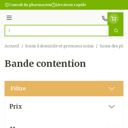
Aller au contenu
Conseil du pharmacien
Livraison rapide
Menu
Cherc
Rechercher
Accueil
/
Soins à domicile et premiers soins
/
Soins des plai
Bande contention
Filtre
Passer à la liste des produits
Prix
filter