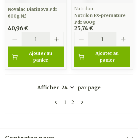
Nutrilon
Novalac Diarinova Pdr
Nutrilon Ex-premature
600g Nf
Pdr 800g
40,96 €
25,74 €
Quantité
Quantité
Ajouter au
Ajouter au
panier
panier
Afficher
par page
Pages
Vous lisez actuellement la 
Page
1
2