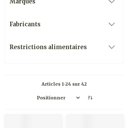
Marques
filter
Fabricants
filter
Restrictions alimentaires
filter
Articles
1
-
24
sur
42
Trier par: