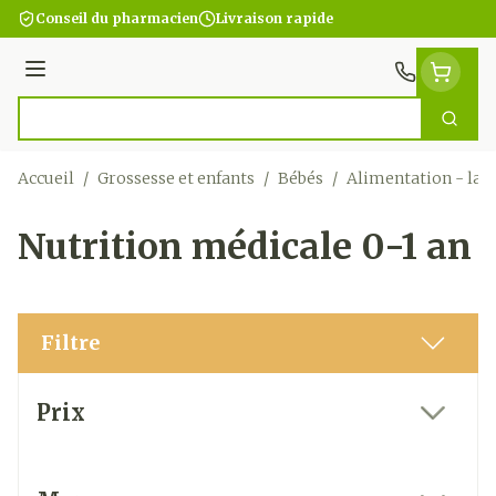
Aller au contenu
Conseil du pharmacien
Livraison rapide
Menu
Cherc
Rechercher
Accueil
/
Grossesse et enfants
/
Bébés
/
Alimentation - lait
Nutrition médicale 0-1 an
Filtre
Passer à la liste des produits
Prix
filter