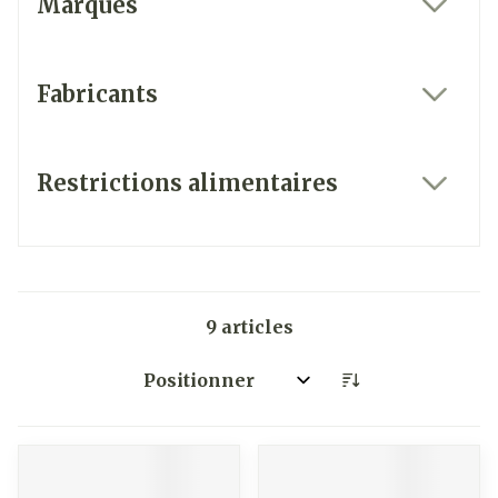
Marques
filter
Fabricants
filter
Restrictions alimentaires
filter
9
articles
Trier par: