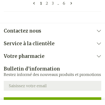
Pages
Vous lisez actuellement la page
Page
Page
Page
1
2
3
...
6
Contactez nous
Service à la clientèle
Votre pharmacie
Bulletin d’information
Restez informé des nouveaux produits et promotions
Adresse mail
Inscription