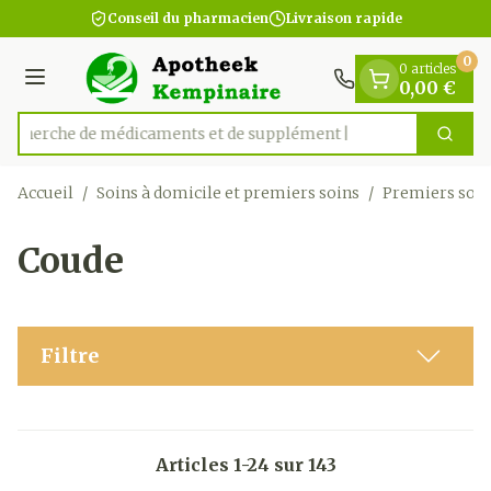
Diapositive 1 de 1
Aller au contenu
Conseil du pharmacien
Livraison rapide
0
0 articles
Menu
0,00 €
Recherche de médicam
Cherc
Rechercher
Accueil
/
Soins à domicile et premiers soins
/
Premiers soin
Coude
Filtre
Articles
1
-
24
sur
143