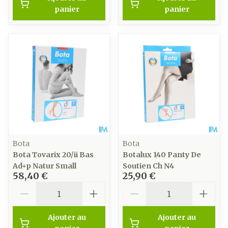
panier
panier
Bota
Bota
Bota Tovarix 20/ii Bas
Botalux 140 Panty De
Ad+p Natur Small
Soutien Ch N4
58,40 €
25,90 €
Quantité
Quantité
Ajouter au
Ajouter au