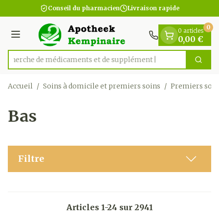
Diapositive 1 de 1
Aller au contenu
Conseil du pharmacien
Livraison rapide
0
0 articles
Menu
0,00 €
Recherche de médicam
Cherc
Rechercher
Accueil
/
Soins à domicile et premiers soins
/
Premiers soin
Bas
Filtre
Articles
1
-
24
sur
2941