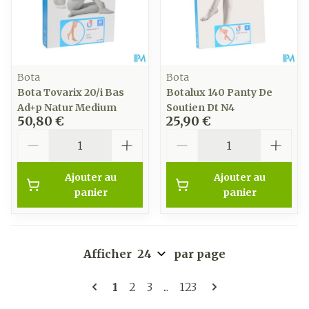
Bota
Bota
Bota Tovarix 20/i Bas
Botalux 140 Panty De
Ad+p Natur Medium
Soutien Dt N4
50,80 €
25,90 €
Quantité
Quantité
Ajouter au
Ajouter au
panier
panier
Afficher
par page
Pages
Vous lisez actuellement la page
Page
Page
Page
1
2
3
...
123