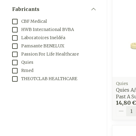
appareils aéro
Tablettes
Fabricants
filter
Accessoires aé
Crème, gel et 
CBF Medical
Pieds et jam
Oxygène
HWB International BVBA
Pieds secs, cal
Laboratoires Ineldéa
crevasses
Système resp
Pamsante BENELUX
Ampoules
Passion For Life Healthcare
Callosités
Quies
Muscles et
Rmed
articulations
Cors
THEOTCLAB HEALTHCARE
Aiguilles et 
Afficher plus
Quies
Quies A/
Infections
Seringues
Past A S
14,80 €
Solution injec
Spécifiqueme
Quantit
les hommes
Aiguilles
Poux
Aiguilles stylo
Soins du corp