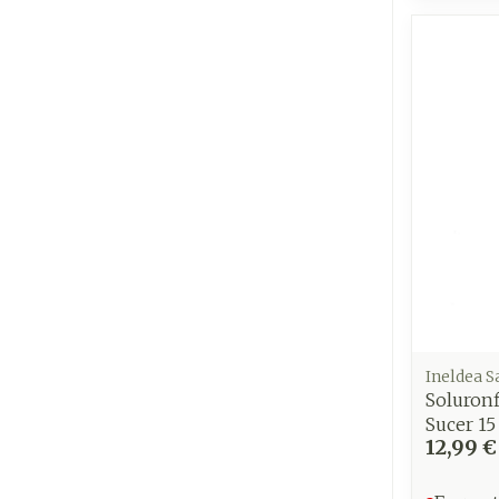
Ineldea S
Soluronf
Sucer 15
12,99 €