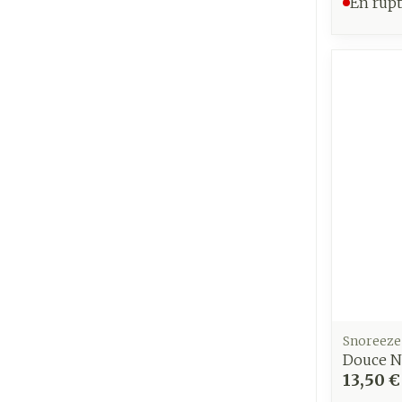
En rupt
Snoreeze
Douce Nu
13,50 €