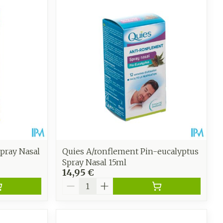
CBD
pray Nasal
Quies A/ronflement Pin-eucalyptus
Spray Nasal 15ml
14,95 €
Quantité