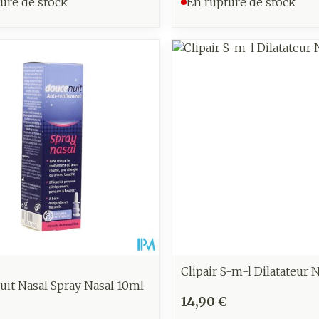
ure de stock
En rupture de stock
Clipair S-m-l Dilatateur 
it Nasal Spray Nasal 10ml
14,90 €