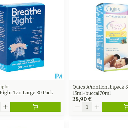
Autobronzants
Rasage
Right
Quies A/ronflem.bipack S
Right Tan Large 30 Pack
15ml+buccal70ml
28,90 €
é
Quantité