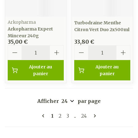
Arkopharma
Turbodraine Menthe
Arkopharma Expert
Citron Vert Duo 2x500ml
Minceur 240g
35,00 €
33,80 €
Quantité
Quantité
Ajouter au
Ajouter au
panier
panier
Afficher
par page
Pages
Vous lisez actuellement la page
Page
Page
Page
1
2
3
...
24