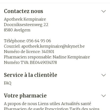
Contactez nous
Apotheek Kempinaire
Doorniksesteenweg 22
8580
Avelgem
Téléphone:
056 64 95 06
Courriel:
apotheek.kempinaire@
skynet.be
Numéro de licence:
340301
Pharmacien responsable:
Nadine Kempinaire
Numéro TVA:
BE0449034378
Service à la clientèle
FAQ
Votre pharmacie
A propos de nous
Liens utiles
Actualités santé
Pharmacien de garde
Prescription
Tarifs des soins