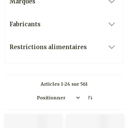
Marques
filter
Fabricants
filter
Restrictions alimentaires
filter
Articles
1
-
24
sur
561
Trier par: