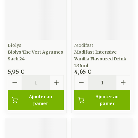
Biolys
Modifast
Biolys The Vert Agrumes
Modifast Intensive
Sach 24
Vanilla Flavoured Drink
236ml
5,95 €
4,65 €
Quantité
Quantité
Ajouter au
Ajouter au
panier
panier