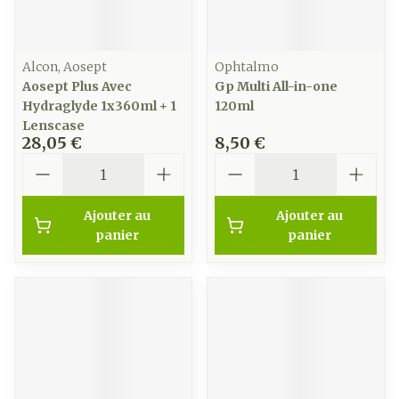
Alcon, Aosept
Ophtalmo
Aosept Plus Avec
Gp Multi All-in-one
Hydraglyde 1x360ml + 1
120ml
Lenscase
28,05 €
8,50 €
Quantité
Quantité
Ajouter au
Ajouter au
panier
panier