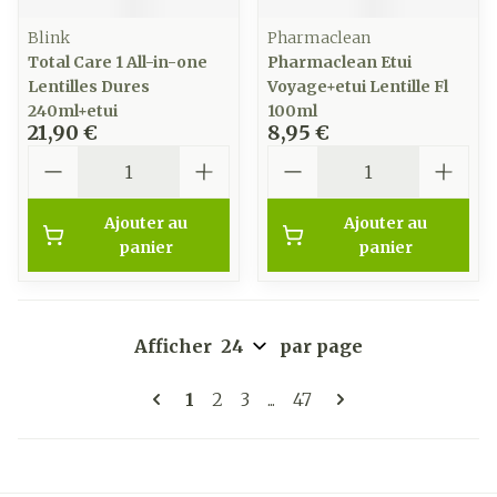
Blink
Pharmaclean
Total Care 1 All-in-one
Pharmaclean Etui
Lentilles Dures
Voyage+etui Lentille Fl
240ml+etui
100ml
21,90 €
8,95 €
Quantité
Quantité
Ajouter au
Ajouter au
panier
panier
Afficher
par page
Pages
Vous lisez actuellement la page
Page
Page
Page
1
2
3
...
47