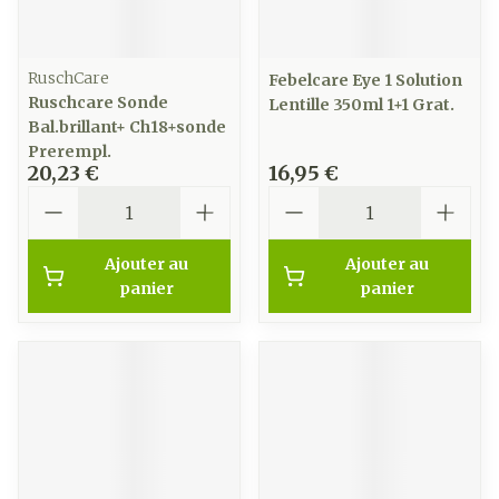
RuschCare
Febelcare Eye 1 Solution
Ruschcare Sonde
Lentille 350ml 1+1 Grat.
Bal.brillant+ Ch18+sonde
Prerempl.
20,23 €
16,95 €
Quantité
Quantité
Ajouter au
Ajouter au
panier
panier