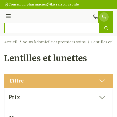
Aller au contenu
Conseil du pharmacien
Livraison rapide
Menu
Cherc
Rechercher
Accueil
/
Soins à domicile et premiers soins
/
Lentilles et l
Lentilles et lunettes
Filtre
Passer à la liste des produits
Prix
filter