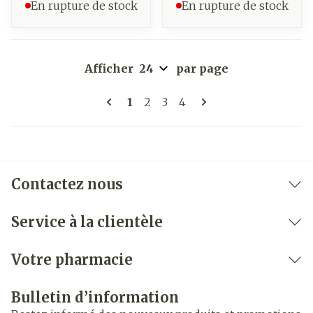
En rupture de stock
En rupture de stock
Afficher
par page
Pages
Vous lisez actuellement la pag
Page
Page
Page
1
2
3
4
Contactez nous
Service à la clientèle
Votre pharmacie
Bulletin d’information