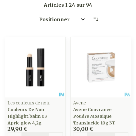
Articles
1
-
24
sur
94
Trier par:
Les couleurs de noir
Avene
Couleurs De Noir
Avene Couvrance
Highlight.balm 03
Poudre Mosaique
Apric.glow 4,2g
Translucide 10g Nf
29,90 €
30,00 €
Quantité
Quantité