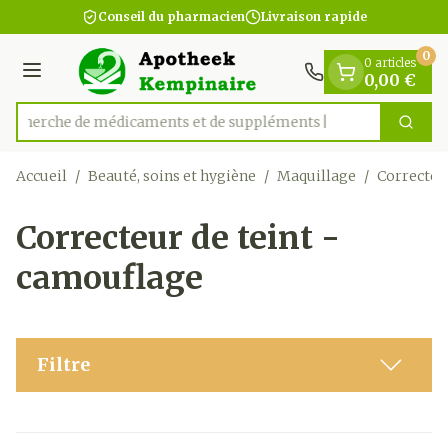
Diapositive 1 de 1
Aller au contenu
Conseil du pharmacien
Livraison rapide
0
0 articles
Menu
0,00 €
Recherche de médicaments
Cherc
Rechercher
Accueil
/
Beauté, soins et hygiène
/
Maquillage
/
Correcteu
Correcteur de teint -
camouflage
Filtre