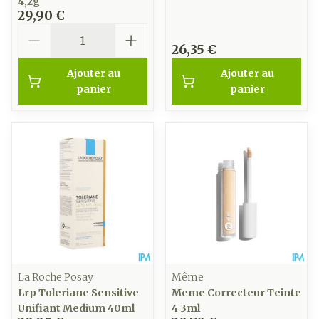
4,2g
29,90 €
Quantité
26,35 €
Ajouter au
Ajouter au
panier
panier
La Roche Posay
Même
Lrp Toleriane Sensitive
Meme Correcteur Teinte
Unifiant Medium 40ml
4 3ml