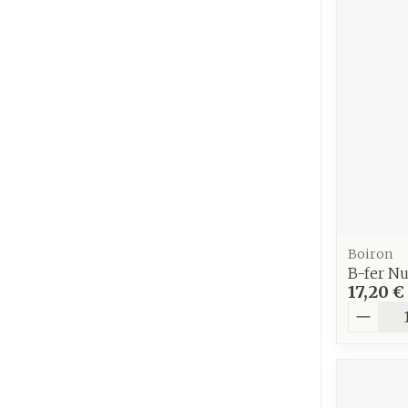
Cheveux
Piluliers et
accessoires
Soins du vis
Taches de pig
Peau sensible
irritée
Boiron
B-fer Nu
Peau mixte
17,20 €
Peau terne
Quantit
Afficher plus