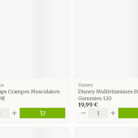
ps
Disney
ps Crampes Musculaires
Disney Multivitamines F
Nf
Gummies 120
19,99 €
é
Quantité