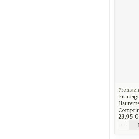
Promagn
Promagn
Hauteme
Comprim
23,95 €
Quantit