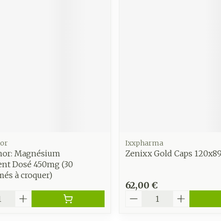
or
Ixxpharma
or: Magnésium
Zenixx Gold Caps 120x8
nt Dosé 450mg (30
és à croquer)
62,00 €
é
Quantité