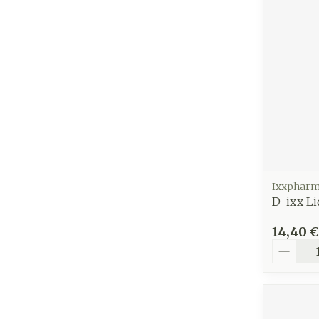
Ixxphar
D-ixx Li
14,40 €
Quantit