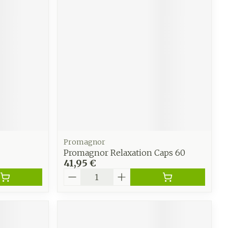
e
Eau micellaire
Yeux
us
Afficher plus
anti-
Senteur
Promagnor
Promagnor Relaxation Caps 60
41,95 €
Quantité