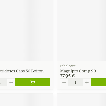
Soin intim
Ombres à paupières
Massage
Afficher plus
Masques chirurgique
Afficher pl
age
Compléments
Répulsifs 
nutritionnels
insectes
mentation
 - peau
Febelcare
tridoses Caps 50 Boiron
Magnipro Comp 90
27,95 €
é
Quantité