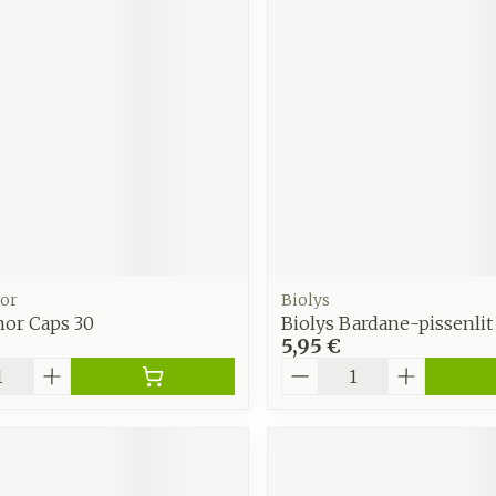
Autobronzants
Rasage
or
Biolys
or Caps 30
Biolys Bardane-pissenlit
5,95 €
é
Quantité