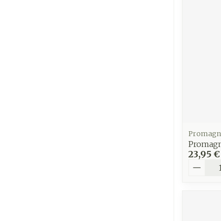
Ronflement
Promagn
Promagn
23,95 €
Quantit