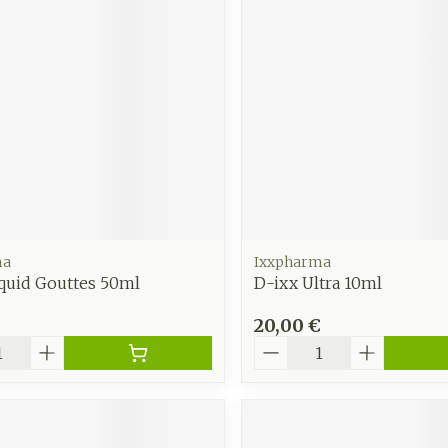
ma
Ixxpharma
quid Gouttes 50ml
D-ixx Ultra 10ml
20,00 €
é
Quantité