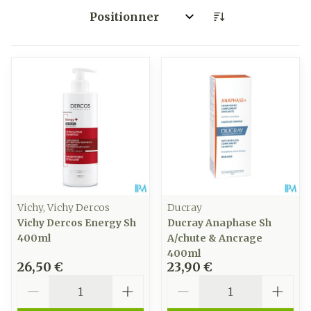
Trier par:
Vichy, Vichy Dercos
Ducray
Vichy Dercos Energy Sh
Ducray Anaphase Sh
400ml
A/chute & Ancrage
400ml
26,50 €
23,90 €
Quantité
Quantité