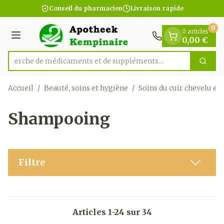
Diapositive 1 de 1
Aller au contenu
Conseil du pharmacien
Livraison rapide
0
0 articles
Menu
0,00 €
Recherche de médicaments et de s
Cherc
Rechercher
Accueil
/
Beauté, soins et hygiène
/
Soins du cuir chevelu et
Shampooing
Filtre
Articles
1
-
24
sur
34