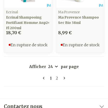
Ecrinal
Ma Provence
Ecrinal Shampooing
Ma Provence Shampoo
Fortifiant Homme Anp2+
Sec Bio 38ml
Fl 200ml
18,70 €
8,99 €
En rupture de stock
En rupture de stock
Afficher
par page
Pages
Vous lisez actuellement la 
Page
1
2
Contactez nous