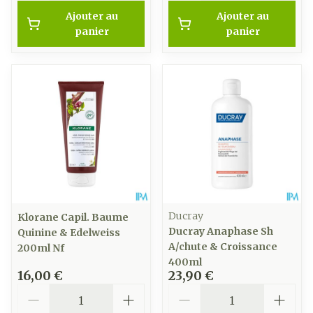
Ajouter au
Ajouter au
panier
panier
Ducray
Klorane Capil. Baume
Ducray Anaphase Sh
Quinine & Edelweiss
A/chute & Croissance
200ml Nf
400ml
16,00 €
23,90 €
Quantité
Quantité