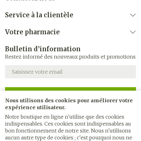
Service à la clientèle
Votre pharmacie
Bulletin d’information
Restez informé des nouveaux produits et promotions
Adresse mail
Inscription
Nous utilisons des cookies pour améliorer votre
expérience utilisateur.
En cliquant sur s'abonner, vous vous abonnez à notre
newsletter et acceptez notre
politique de confidentialité
.
Notre boutique en ligne n'utilise que des cookies
indispensables. Ces cookies sont indispensables au
bon fonctionnement de notre site. Nous n'utilisons
aucun autre type de cookies ; c'est pourquoi nous ne