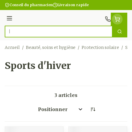
Aller au contenu
Conseil du pharmacien
Livraison rapide
Menu
Cherc
Rechercher
Accueil
/
Beauté, soins et hygiène
/
Protection solaire
/
Spo
Sports d'hiver
3
articles
Trier par: