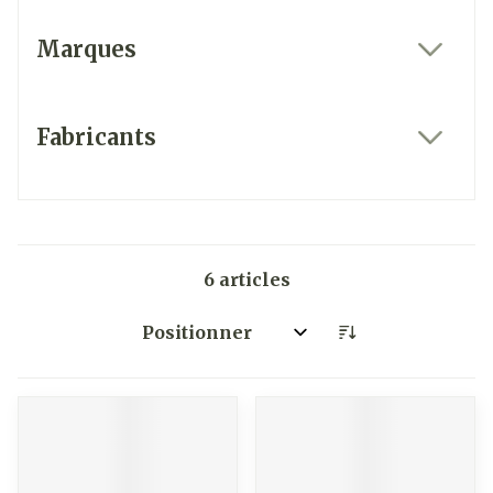
Marques
filter
Fabricants
filter
6
articles
Trier par: