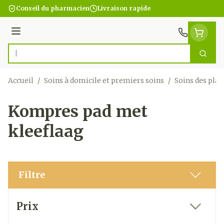
Aller au contenu
Conseil du pharmacien
Livraison rapide
Menu
Cherc
Rechercher
Accueil
/
Soins à domicile et premiers soins
/
Soins des plai
Kompres pad met
kleeflaag
Filtre
Passer à la liste des produits
Prix
filter