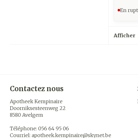
En rupt
Afficher
Contactez nous
Apotheek Kempinaire
Doorniksesteenweg 22
8580
Avelgem
Téléphone:
056 64 95 06
Courriel:
apotheek.kempinaire@
skynet.be