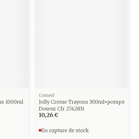
e
Eau micellaire
Yeux
us
Afficher plus
anti-
Senteur
Comed
s 1000ml
Jolly Creme Trayons 300ml+pompe
Doseur Cfr 2742831
10,26 €
En rupture de stock