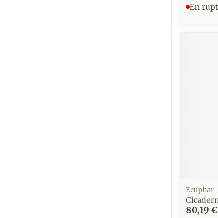
En rupt
Ecuphar
Cicade
80,19 €