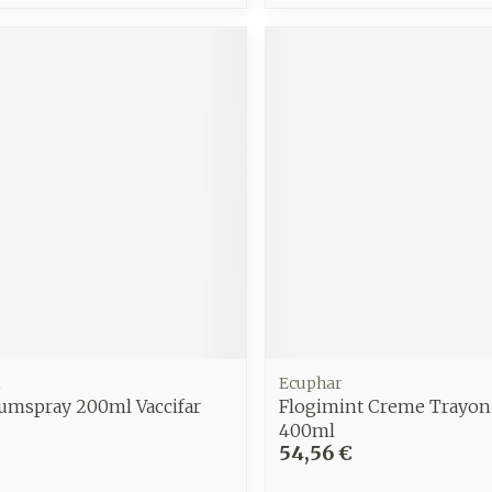
Autobronzants
Rasage
Ecuphar
umspray 200ml Vaccifar
Flogimint Creme Trayon
400ml
54,56 €