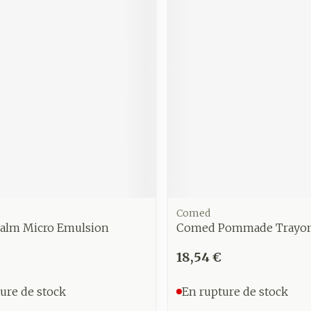
Soin intim
Ombres à paupières
Massage
Afficher plus
Masques chirurgique
Afficher pl
age
Compléments
Répulsifs 
nutritionnels
insectes
mentation
 - peau
Comed
alm Micro Emulsion
Comed Pommade Trayon
18,54 €
ure de stock
En rupture de stock