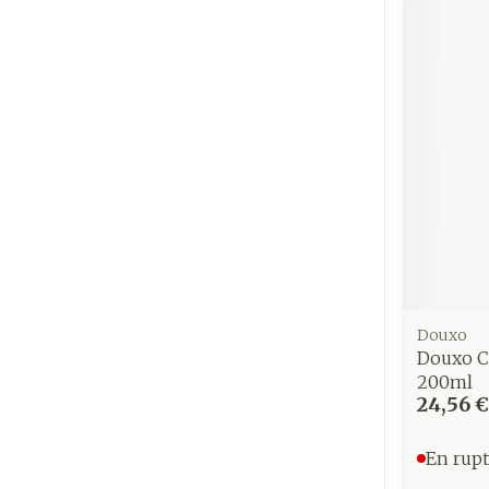
Cheveux
Piluliers et
accessoires
Soins du vis
Taches de pig
Peau sensible
irritée
Peau mixte
Douxo
Douxo C
Peau terne
200ml
Afficher plus
24,56 €
En rupt