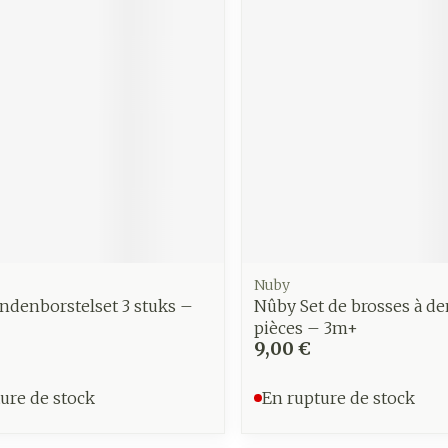
Soin intim
Ombres à paupières
Massage
Afficher plus
Masques chirurgique
Afficher pl
age
Compléments
Répulsifs 
nutritionnels
insectes
mentation
 - peau
Nuby
ndenborstelset 3 stuks –
Nûby Set de brosses à de
pièces – 3m+
9,00 €
ure de stock
En rupture de stock