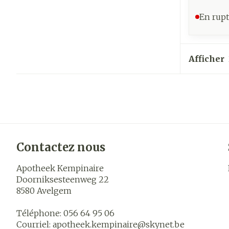
En rupt
Afficher
Contactez nous
Apotheek Kempinaire
Doorniksesteenweg 22
8580
Avelgem
Téléphone:
056 64 95 06
Courriel:
apotheek.kempinaire@
skynet.be