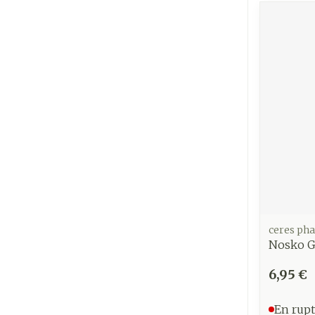
Ronflement
ceres ph
Nosko G
6,95 €
En rupt