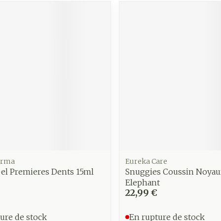
Autobronzants
Rasage
arma
Eureka Care
el Premieres Dents 15ml
Snuggies Coussin Noyau
Elephant
22,99 €
ure de stock
En rupture de stock