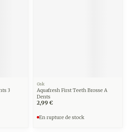
e
Eau micellaire
Yeux
us
Afficher plus
anti-
Senteur
Gsk
nts 3
Aquafresh First Teeth Brosse A
Dents
2,99 €
En rupture de stock