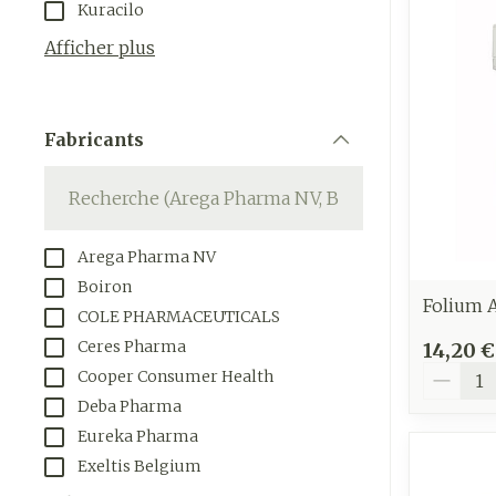
Kuracilo
appareils aéro
Tablettes
Afficher plus
Accessoires aé
Crème, gel et 
Pieds et jam
Oxygène
Pieds secs, cal
Fabricants
crevasses
filter
Système resp
Ampoules
Callosités
Muscles et
Arega Pharma NV
articulations
Cors
Boiron
Aiguilles et 
Afficher plus
Folium A
COLE PHARMACEUTICALS
Infections
Seringues
Ceres Pharma
14,20 €
Quantit
Cooper Consumer Health
Solution injec
Spécifiqueme
Deba Pharma
les hommes
Aiguilles
Eureka Pharma
Poux
Aiguilles stylo
Soins du corp
Exeltis Belgium