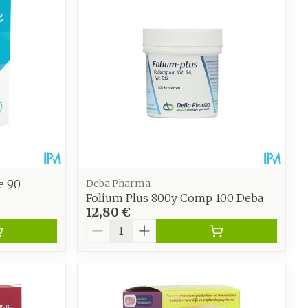
 pieds
hie
Médications diverses
intime
Tonic - lotion
us
e
Eau micellaire
Yeux
us
Afficher plus
anti-
Senteur
e 90
Deba Pharma
Folium Plus 800y Comp 100 Deba
12,80 €
Quantité