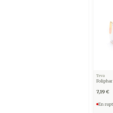
Teva
Foliphar
7,19 €
En rupt