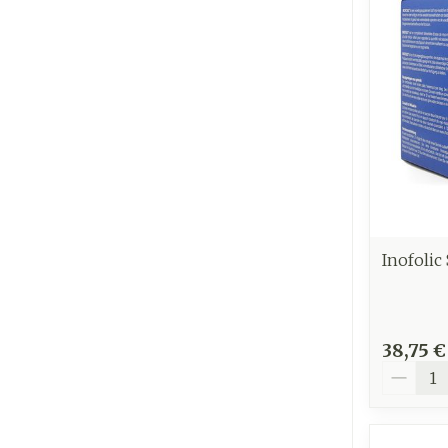
Ronflement
Inofolic
38,75 €
Quantit