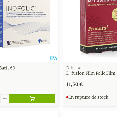
Autobronzants
Rasage
 Sach 60
D-fusion
D-fusion Film Folic Film
11,50 €
é
En rupture de stock