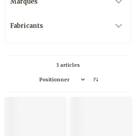
Marques
filter
Fabricants
filter
3
articles
Trier par: