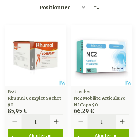
Trier par:
P&G
Trenker
Rhumal Complet Sachet
Nc2 Mobilite Articulaire
90
Nf Caps 90
85,95 €
66,29 €
Quantité
Quantité
Ajouter au
Ajouter au