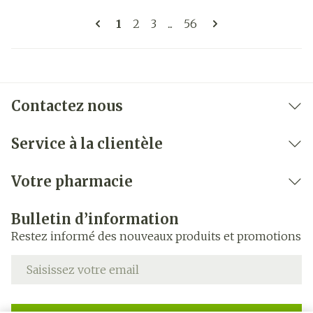
Pages
Vous lisez actuellement la page
Page
Page
Page
1
2
3
...
56
Contactez nous
Service à la clientèle
Votre pharmacie
Bulletin d’information
Restez informé des nouveaux produits et promotions
Adresse mail