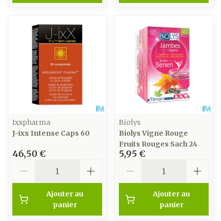
Ixxpharma
Biolys
J-ixx Intense Caps 60
Biolys Vigne Rouge
Fruits Rouges Sach 24
46,50 €
5,95 €
Quantité
Quantité
Ajouter au
Ajouter au
panier
panier