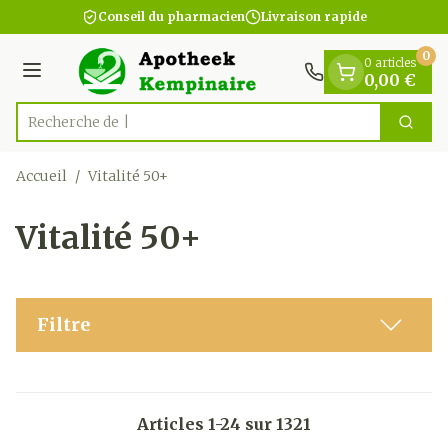
Diapositive 1 de 1
Aller au contenu
Conseil du pharmacien
Livraison rapide
0
0 articles
Menu
0,00 €
Cherc
Rechercher
Accueil
/
Vitalité 50+
Vitalité 50+
Filtre
Articles
1
-
24
sur
1321