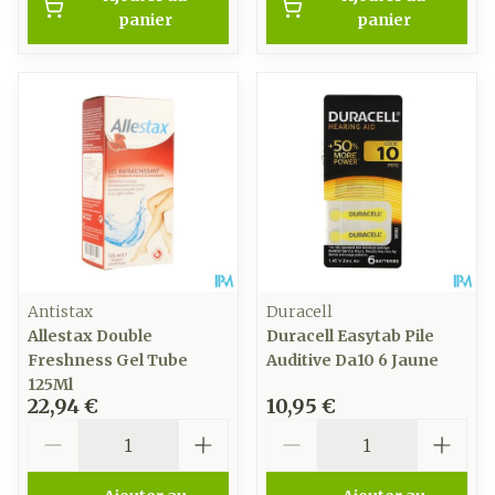
panier
panier
Antistax
Duracell
Allestax Double
Duracell Easytab Pile
Freshness Gel Tube
Auditive Da10 6 Jaune
125Ml
22,94 €
10,95 €
Quantité
Quantité