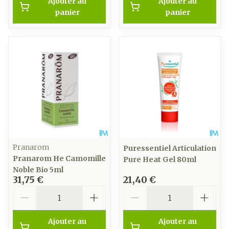
Ajouter au
Ajouter au
panier
panier
Pranarom
Puressentiel Articulation
Pranarom He Camomille
Pure Heat Gel 80ml
Noble Bio 5ml
31,75 €
21,40 €
Quantité
Quantité
Ajouter au
Ajouter au