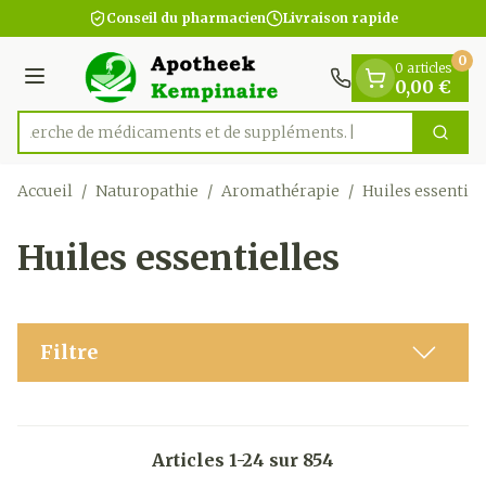
Diapositive 1 de 1
Aller au contenu
Conseil du pharmacien
Livraison rapide
0
0 articles
Menu
0,00 €
Recherche de médicaments
Cherc
Rechercher
Accueil
/
Naturopathie
/
Aromathérapie
/
Huiles essentiel
Huiles essentielles
Filtre
Articles
1
-
24
sur
854