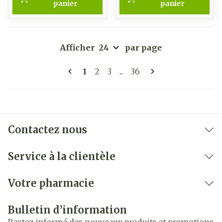
panier
panier
Afficher
par page
Pages
Vous lisez actuellement la page
Page
Page
Page
1
2
3
...
36
Contactez nous
Service à la clientèle
Votre pharmacie
Bulletin d’information