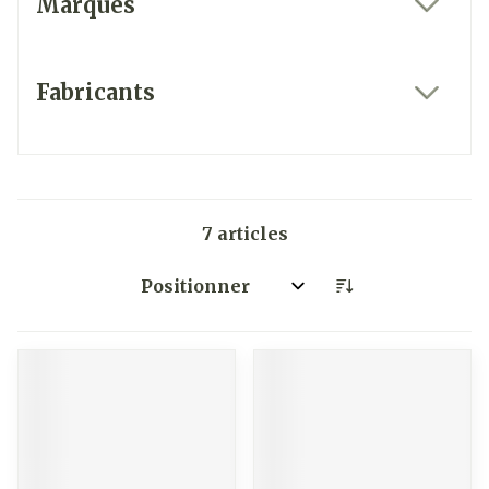
Marques
filter
Fabricants
filter
7
articles
Trier par: