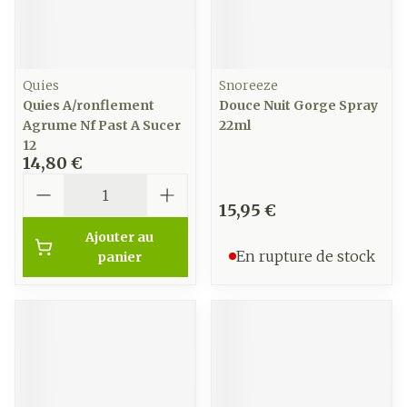
Quies
Snoreeze
Quies A/ronflement
Douce Nuit Gorge Spray
Agrume Nf Past A Sucer
22ml
12
14,80 €
Quantité
15,95 €
Ajouter au
En rupture de stock
panier