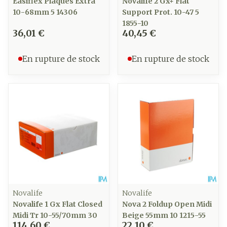
Easiflex Plaques Extra
Novalife 2 Gx+ Flat
10-68mm 5 14306
Support Prot. 10-47 5
1855-10
36,01 €
40,45 €
En rupture de stock
En rupture de stock
Novalife
Novalife
Novalife 1 Gx Flat Closed
Nova 2 Foldup Open Midi
Midi Tr 10-55/70mm 30
Beige 55mm 10 1215-55
114,60 €
22,10 €