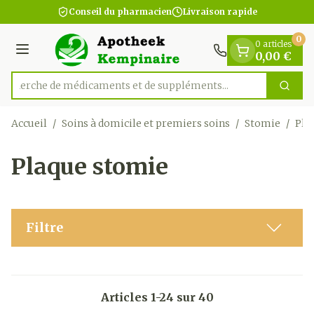
Diapositive 1 de 1
Aller au contenu
Conseil du pharmacien
Livraison rapide
0
0 articles
Menu
0,00 €
Recherche de médicaments et
Cherc
Rechercher
Accueil
/
Soins à domicile et premiers soins
/
Stomie
/
Pla
Plaque stomie
Filtre
Articles
1
-
24
sur
40