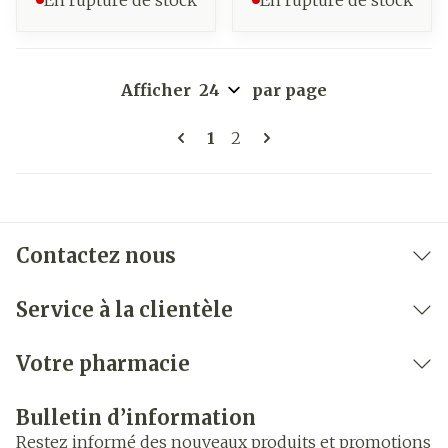
En rupture de stock
En rupture de stock
Afficher
par page
Pages
Vous lisez actuellement la 
Page
1
2
Contactez nous
Service à la clientèle
Votre pharmacie
Bulletin d’information
Restez informé des nouveaux produits et promotions