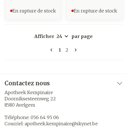
En rupture de stock
En rupture de stock
Afficher
par page
Pages
Vous lisez actuellement la 
Page
1
2
Contactez nous
Apotheek Kempinaire
Doorniksesteenweg 22
8580
Avelgem
Téléphone:
056 64 95 06
Courriel:
apotheek.kempinaire@
skynet.be