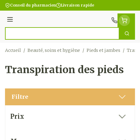
Aller au contenu
Conseil du pharmacien
Livraison rapide
Menu
Cherc
Rechercher
Accueil
/
Beauté, soins et hygiène
/
Pieds et jambes
/
Trans
Transpiration des pieds
Filtre
Passer à la liste des produits
Prix
filter