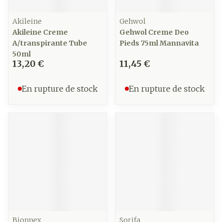
Akileine
Gehwol
Akileine Creme
Gehwol Creme Deo
A/transpirante Tube
Pieds 75ml Mannavita
50ml
13,20 €
11,45 €
En rupture de stock
En rupture de stock
Bionnex
Sorifa