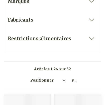
Marques
filter
Fabricants
filter
Restrictions alimentaires
filter
Articles
1
-
24
sur
32
Trier par: