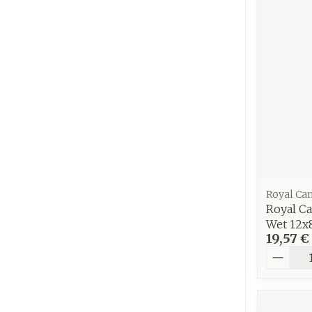
Cheveux
Piluliers et
accessoires
Soins du vis
Taches de pig
Peau sensible
irritée
Royal Ca
Royal Ca
Peau mixte
Wet 12x
Peau terne
19,57 €
Quantit
Afficher plus