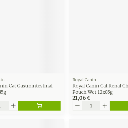
Soin intim
Ombres à paupières
Massage
Afficher plus
Masques chirurgique
Afficher pl
age
Compléments
Répulsifs 
nutritionnels
insectes
mentation
 - peau
nin
Royal Canin
nin Cat Gastrointestinal
Royal Canin Cat Renal Ch
85g
Pouch Wet 12x85g
21,06 €
é
Quantité