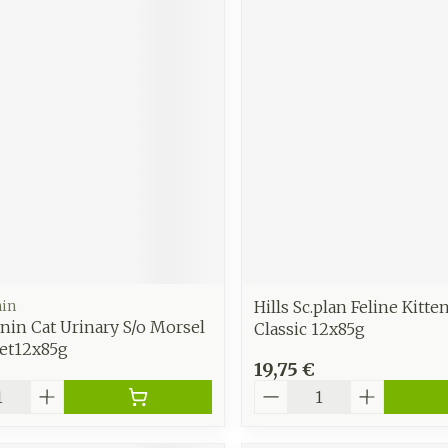
nin
Hills Sc.plan Feline Kitte
nin Cat Urinary S/o Morsel
Classic 12x85g
et12x85g
19,75 €
é
Quantité