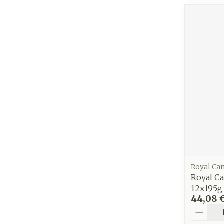
Royal Ca
Royal C
12x195g
44,08 
Quantit