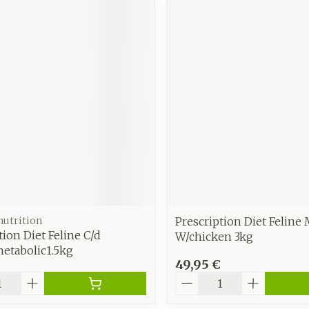
 nutrition
Prescription Diet Feline 
tion Diet Feline C/d
W/chicken 3kg
etabolic1.5kg
49,95 €
é
Quantité