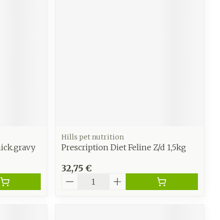
e
Eau micellaire
Yeux
us
Afficher plus
anti-
Senteur
Hills pet nutrition
ick.gravy
Prescription Diet Feline Z/d 1,5kg
32,75 €
Quantité