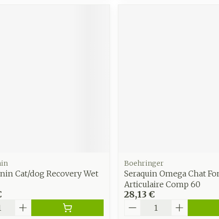
nin
Boehringer
anin Cat/dog Recovery Wet
Seraquin Omega Chat Fo
Articulaire Comp 60
€
28,13 €
é
Quantité