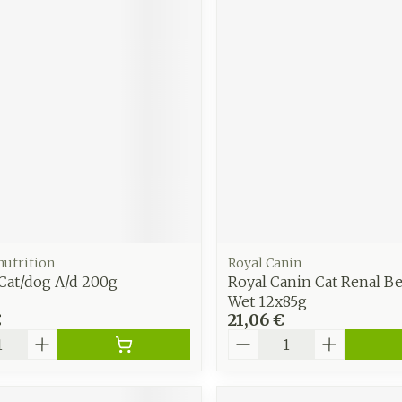
Autobronzants
Rasage
 nutrition
Royal Canin
 Cat/dog A/d 200g
Royal Canin Cat Renal B
Wet 12x85g
€
21,06 €
é
Quantité