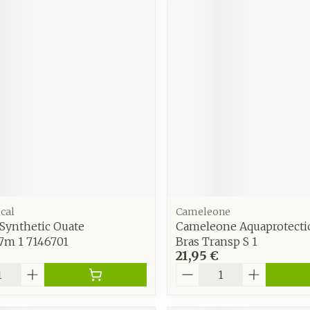
cal
Cameleone
Synthetic Ouate
Cameleone Aquaprotecti
7m 1 7146701
Bras Transp S 1
21,95 €
é
Quantité