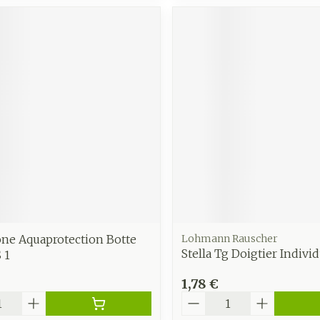
ne Aquaprotection Botte
Lohmann Rauscher
Stella Tg Doigtier Indivi
 1
1,78 €
é
Quantité