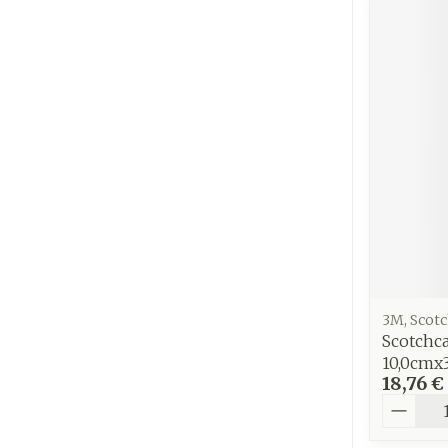
3M, Scotc
Scotchca
10,0cmx
18,76 €
Quantit