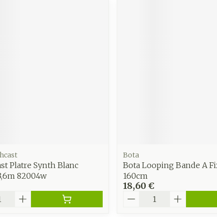
hcast
Bota
st Platre Synth Blanc
Bota Looping Bande A Fi
3,6m 82004w
160cm
18,60 €
é
Quantité