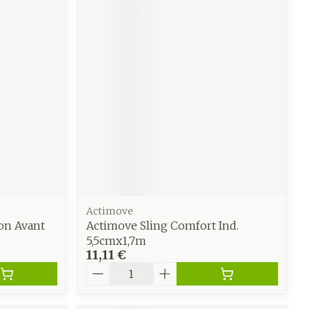
Actimove
on Avant
Actimove Sling Comfort Ind.
5,5cmx1,7m
11,11 €
Quantité