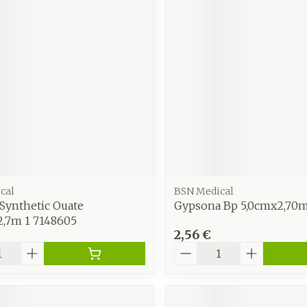
Soin intim
Ombres à paupières
Massage
Afficher plus
Masques chirurgique
Afficher pl
age
Compléments
Répulsifs 
nutritionnels
insectes
mentation
 - peau
cal
BSN Medical
Synthetic Ouate
Gypsona Bp 5,0cmx2,70m
2,7m 1 7148605
2,56 €
é
Quantité