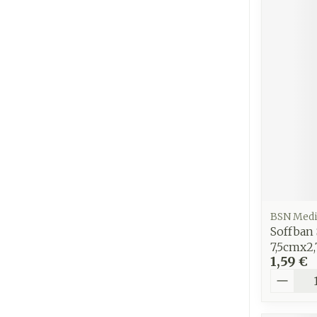
BSN Medi
Soffban 
7,5cmx2,
1,59 €
Quantit