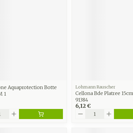
Autobronzants
Rasage
ne Aquaprotection Botte
Lohmann Rauscher
Cellona Bde Platree 15c
M 1
91384
6,12 €
é
Quantité