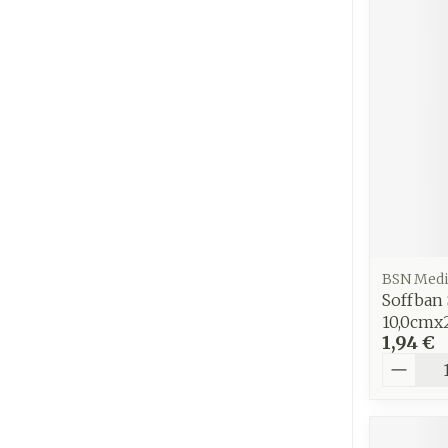
Cheveux
Piluliers et
accessoires
Soins du vis
Taches de pig
Peau sensible
irritée
BSN Medi
Soffban 
Peau mixte
10,0cmx
Peau terne
1,94 €
Quantit
Afficher plus