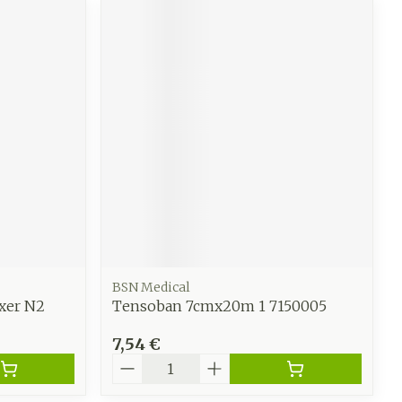
BSN Medical
xer N2
Tensoban 7cmx20m 1 7150005
7,54 €
Quantité