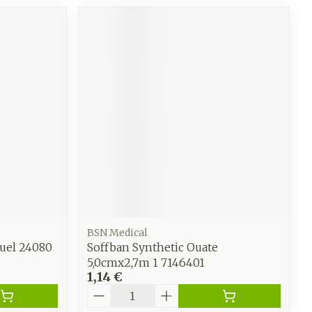
BSN Medical
duel 24080
Soffban Synthetic Ouate
5,0cmx2,7m 1 7146401
1,14 €
Quantité