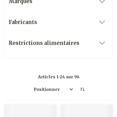
Marques
filter
Fabricants
filter
Restrictions alimentaires
filter
Articles
1
-
24
sur
96
Trier par: