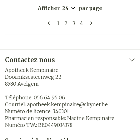
Afficher
par page
Pages
Vous lisez actuellement la pag
Page
Page
Page
1
2
3
4
Contactez nous
Apotheek Kempinaire
Doorniksesteenweg 22
8580
Avelgem
Téléphone:
056 64 95 06
Courriel:
apotheek.kempinaire@
skynet.be
Numéro de licence:
340301
Pharmacien responsable:
Nadine Kempinaire
Numéro TVA:
BE0449034378