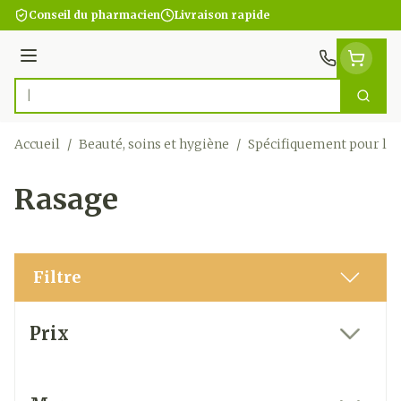
Aller au contenu
Conseil du pharmacien
Livraison rapide
Menu
Cherc
Rechercher
Accueil
/
Beauté, soins et hygiène
/
Spécifiquement pour l
Rasage
Filtre
Passer à la liste des produits
Prix
filter