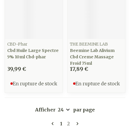
CBD-Phar
THE BEEMINE LAB
Cbd Huile Large Spectre
Beemine Lab Alivium
5% 10ml Cbd-phar
Cbd Creme Massage
Froid 75ml
39,99 €
17,89 €
En rupture de stock
En rupture de stock
Afficher
par page
Pages
Vous lisez actuellement la 
Page
1
2