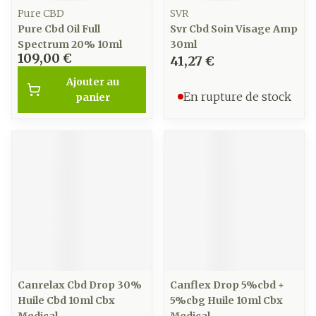
Pure CBD
SVR
Pure Cbd Oil Full
Svr Cbd Soin Visage Amp
Spectrum 20% 10ml
30ml
109,00 €
41,27 €
Ajouter au
En rupture de stock
panier
Canrelax Cbd Drop 30%
Canflex Drop 5%cbd +
Huile Cbd 10ml Cbx
5%cbg Huile 10ml Cbx