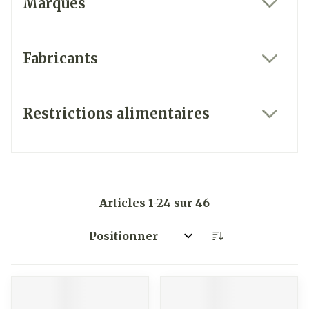
Marques
filter
Fabricants
filter
Restrictions alimentaires
filter
Articles
1
-
24
sur
46
Trier par: