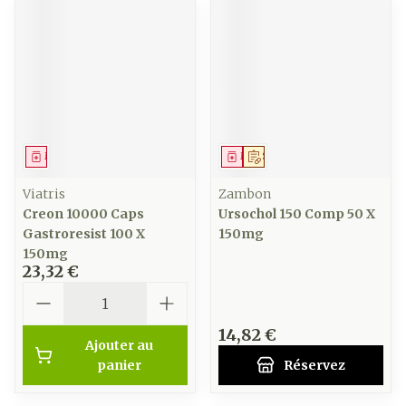
Médicament
Médicament
Sur prescription
Viatris
Zambon
Creon 10000 Caps
Ursochol 150 Comp 50 X
Gastroresist 100 X
150mg
150mg
23,32 €
Quantité
14,82 €
Ajouter au
panier
Réservez