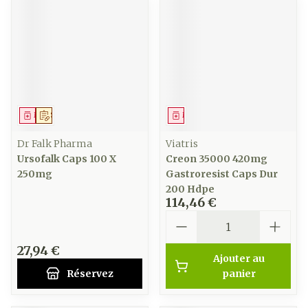
Médicament
Sur prescription
Médicament
Dr Falk Pharma
Viatris
Ursofalk Caps 100 X
Creon 35000 420mg
250mg
Gastroresist Caps Dur
200 Hdpe
114,46 €
Quantité
27,94 €
Ajouter au
Réservez
panier