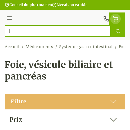
Aller au contenu
Conseil du pharmacien
Livraison rapide
Menu
Cherc
Rechercher
Accueil
/
Médicaments
/
Système gastro-intestinal
/
Foie,
Foie, vésicule biliaire et
pancréas
Filtre
Passer à la liste des produits
Prix
filter