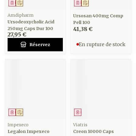
Médicament
Sur prescription
Médicament
Sur prescription
Amdipharm
Ursosan 400mg Comp
Ursodeoxycholic Acid
Pell 100
41,38 €
250mg Caps Dur 100
27,95 €
En rupture de stock
Réservez
Médicament
Sur prescription
Médicament
Impexeco
Viatris
Legalon Impexeco
Creon 10000 Caps