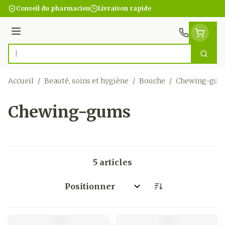
Aller au contenu
Conseil du pharmacien
Livraison rapide
Menu
Cherc
Rechercher
Accueil
/
Beauté, soins et hygiène
/
Bouche
/
Chewing-gu
Chewing-gums
5
articles
Trier par: