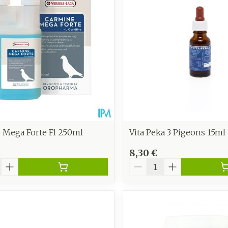
Autobronzants
Rasage
 Mega Forte Fl 250ml
Vita Peka 3 Pigeons 15ml
8,30 €
é
Quantité