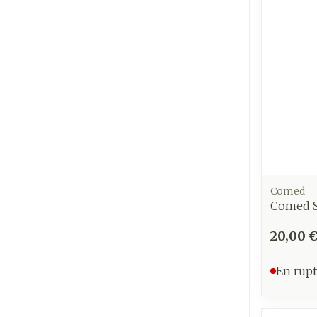
Comed
Comed S
20,00 
En rupt