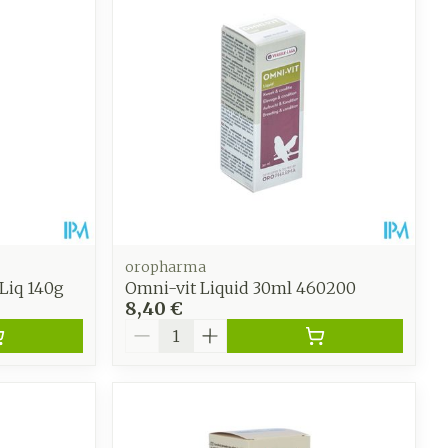
 pieds
hie
Médications diverses
intime
Tonic - lotion
us
e
Eau micellaire
Yeux
us
Afficher plus
anti-
Senteur
oropharma
Liq 140g
Omni-vit Liquid 30ml 460200
8,40 €
Quantité