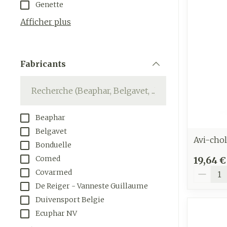
Genette
appareils aéro
Tablettes
Afficher plus
Accessoires aé
Crème, gel et 
Pieds et jam
Oxygène
Pieds secs, cal
Fabricants
crevasses
filter
Système resp
Ampoules
Callosités
Muscles et
Beaphar
articulations
Cors
Belgavet
Aiguilles et 
Afficher plus
Avi-chol
Bonduelle
Infections
Seringues
Comed
19,64 €
Quantit
Covarmed
Solution injec
Spécifiqueme
De Reiger - Vanneste Guillaume
les hommes
Aiguilles
Duivensport Belgie
Poux
Aiguilles stylo
Soins du corp
Ecuphar NV