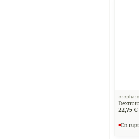
orophar
Dextrot
22,75 €
En rupt