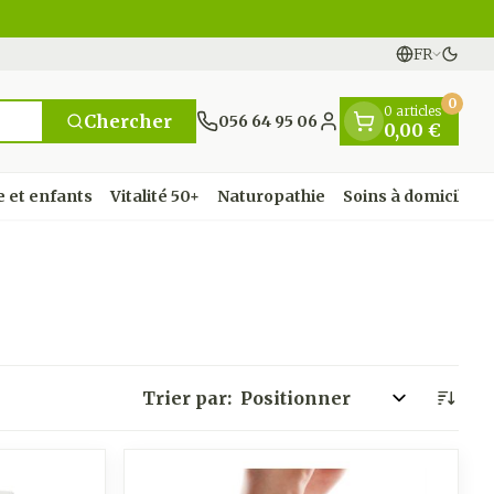
FR
Passe
Langues
0
0 articles
Chercher
056 64 95 06
0,00 €
Menu client
 et enfants
Vitalité 50+
Naturopathie
Soins à domicile e
 et
se
entielles
nts
 fièvre
Mains
Nutrithérapie et bien-
Vue
Gemmothérapie
Incontinence
Chevaux
Minéraux, vitamines
nts
être
et toniques
res
orge
fants
Soins des mains
Alèses
Yeux
Minéraux
Trier par:
t
Bas de contention
 fièvre
e maternité
Hygiène des mains
Culottes d'incontinence
ons
Nez
Vitamines
ygiene
Manucure & pédicure
Protections
nts - détox
Gorge
et
Slips absorbants
nés