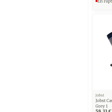
En rupt
Ronflement
Jobst
Jobst Ca
Grey 1
58,33 €