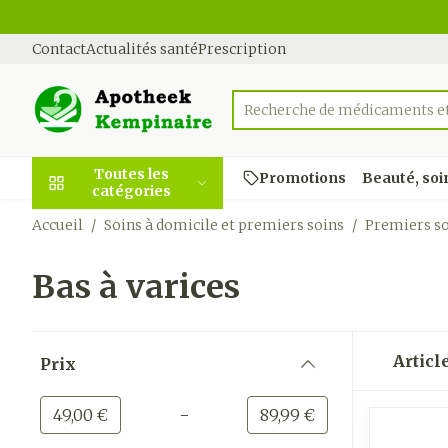
Aller au contenu
Diapositive 1 de 1
Contact
Actualités santé
Prescription
Recherche de médicaments et
Rechercher
Toutes les
Promotions
Beauté, soi
catégories
Accueil
/
Soins à domicile et premiers soins
/
Premiers s
Promotions
Bas à varices
Beauté, soins et
Soins du cuir
Minceur
Grossesse
Mémoire
Aromathérap
Lentilles et 
Insectes
Système gast
hygiène
et des cheve
intestinal
Afficher le sous-menu pour l
Substituts de 
Lingerie de m
Diffuseur
Produits pour 
Soins des piqû
Passer à la liste des produits
Peignes - dém
Antiacides
d'insectes
Articl
Prix
Régime,
Sexualité
Réducteur d'a
Allaitement
Huiles essenti
Lunettes
cheveux
filter
alimentation &
Foie, vésicule b
Anti Insectes
Ventre plat
Soins du corp
Complexe -
vitamines
Afficher le sous-menu pour 
Irritation du c
pancréas
-
Valeur minimale
Valeur maximale
49,00 €
89,99 €
combinaisons
Pince tiques
- cheveux ab
Brûleurs de gr
Vitamines et
Nausées vomi