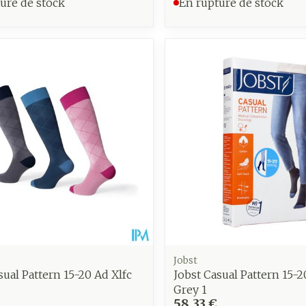
ure de stock
En rupture de stock
Autobronzants
Rasage
Jobst
sual Pattern 15-20 Ad Xlfc
Jobst Casual Pattern 15-2
Grey 1
58,33 €