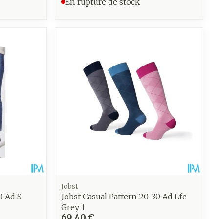
En rupture de stock
CBD
Jobst
0 Ad S
Jobst Casual Pattern 20-30 Ad Lfc
Grey 1
69,40 €