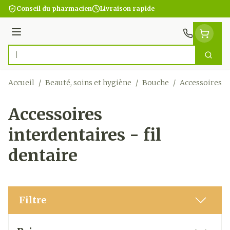
Aller au contenu
Conseil du pharmacien
Livraison rapide
Menu
Cherc
Rechercher
Accueil
/
Beauté, soins et hygiène
/
Bouche
/
Accessoires in
Accessoires
interdentaires - fil
dentaire
Filtre
Passer à la liste des produits