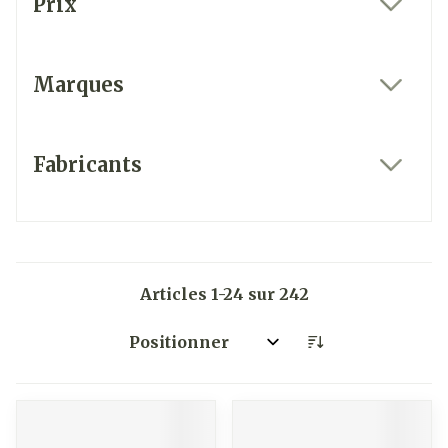
Prix
filter
Marques
filter
Fabricants
filter
Articles
1
-
24
sur
242
Trier par: