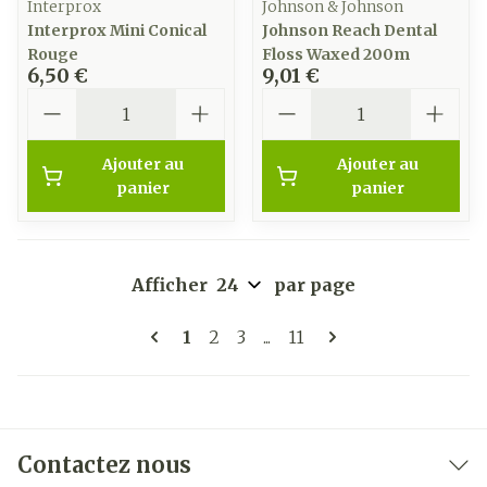
Interprox
Johnson & Johnson
Interprox Mini Conical
Johnson Reach Dental
Rouge
Floss Waxed 200m
6,50 €
9,01 €
Quantité
Quantité
Ajouter au
Ajouter au
panier
panier
Afficher
par page
Pages
Vous lisez actuellement la page
Page
Page
Page
1
2
3
...
11
Contactez nous