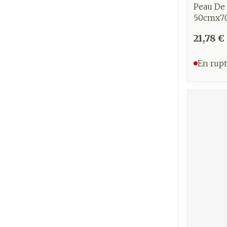
Peau De
50cmx7
21,78 €
En rupt