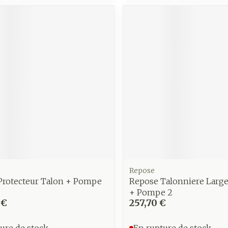
Soin intim
Ombres à paupières
Massage
Afficher plus
Masques chirurgique
Afficher pl
age
Compléments
Répulsifs 
nutritionnels
insectes
mentation
 - peau
Repose
Protecteur Talon + Pompe
Repose Talonniere Larg
+ Pompe 2
 €
257,70 €
ure de stock
En rupture de stock