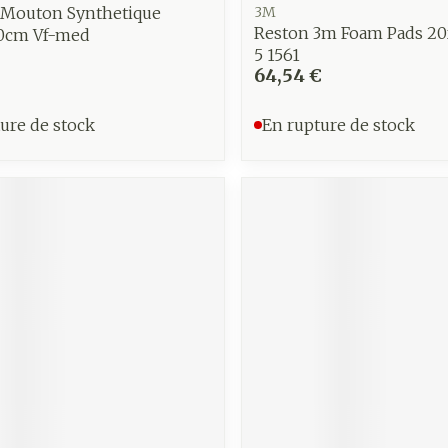
 Mouton Synthetique
3M
Reston 3m Foam Pads 2
0cm Vf-med
5 1561
64,54 €
ure de stock
En rupture de stock