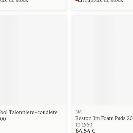
Autobronzants
Rasage
ool Talonniere+coudiere
3M
Reston 3m Foam Pads 20
000
10 1560
€
64,54 €