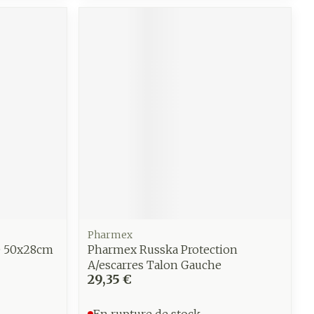
e
Eau micellaire
Yeux
us
Afficher plus
anti-
Senteur
Pharmex
e 50x28cm
Pharmex Russka Protection
A/escarres Talon Gauche
29,35 €
En rupture de stock