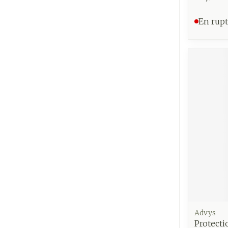
En rupt
Advys
Protecti