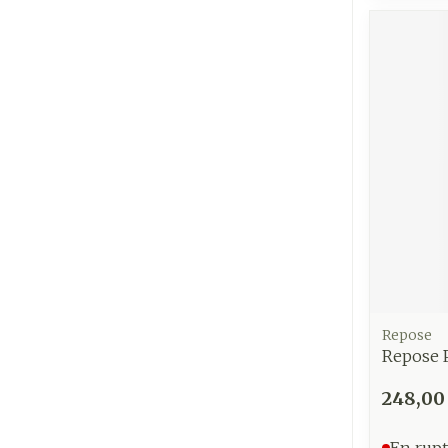
Cheveux
Piluliers et
accessoires
Soins du vis
Taches de pig
Peau sensible
irritée
Peau mixte
Peau terne
Repose
Repose 
Afficher plus
248,00
En rupt