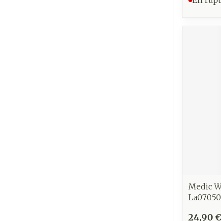
Ronflement
Medic W
La0705
24,90 