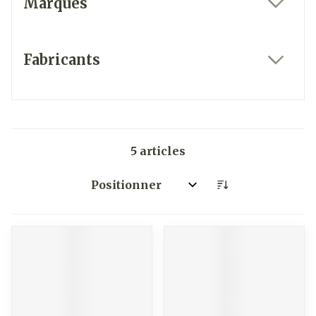
Marques
filter
Fabricants
filter
5
articles
Trier par: