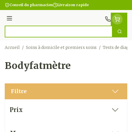
Aller au contenu
Conseil du pharmacien
Livraison rapide
Menu
Cherc
Rechercher
Accueil
/
Soins à domicile et premiers soins
/
Tests de diagn
Bodyfatmètre
Filtre
Passer à la liste des produits
Prix
filter