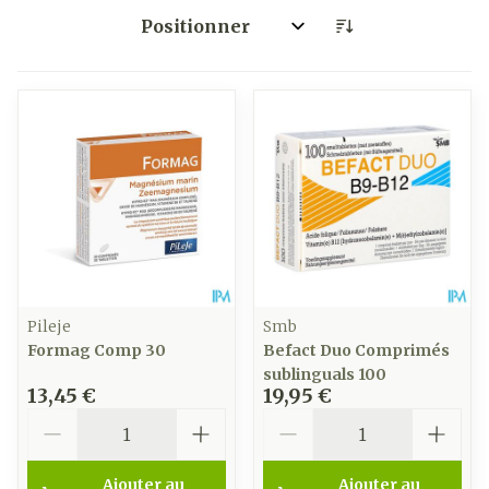
Trier par:
Pileje
Smb
Formag Comp 30
Befact Duo Comprimés
sublinguals 100
13,45 €
19,95 €
Quantité
Quantité
Ajouter au
Ajouter au