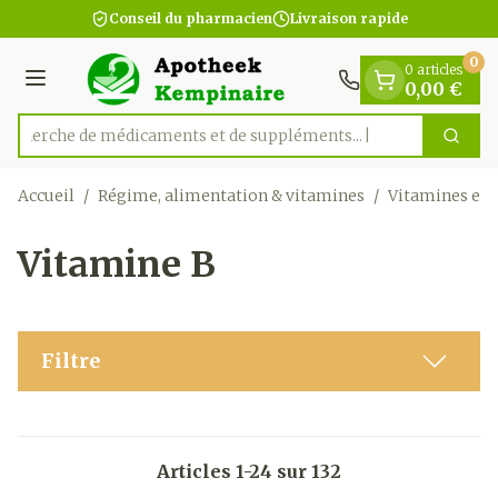
Diapositive 1 de 1
Aller au contenu
Conseil du pharmacien
Livraison rapide
0
0 articles
Menu
0,00 €
Recherche de médicaments et
Cherc
Rechercher
Accueil
/
Régime, alimentation & vitamines
/
Vitamines et
Vitamine B
Filtre
Articles
1
-
24
sur
132