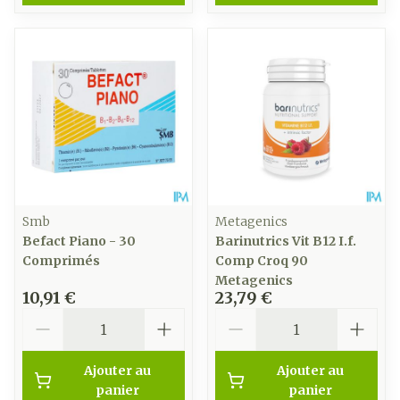
Smb
Metagenics
Befact Piano - 30
Barinutrics Vit B12 I.f.
Comprimés
Comp Croq 90
Metagenics
10,91 €
23,79 €
Quantité
Quantité
Ajouter au
Ajouter au
panier
panier