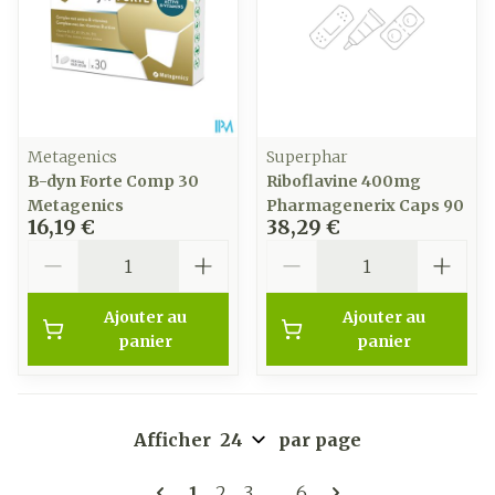
Metagenics
Superphar
B-dyn Forte Comp 30
Riboflavine 400mg
Metagenics
Pharmagenerix Caps 90
16,19 €
38,29 €
Quantité
Quantité
Ajouter au
Ajouter au
panier
panier
Afficher
par page
Pages
Vous lisez actuellement la page
Page
Page
Page
1
2
3
...
6