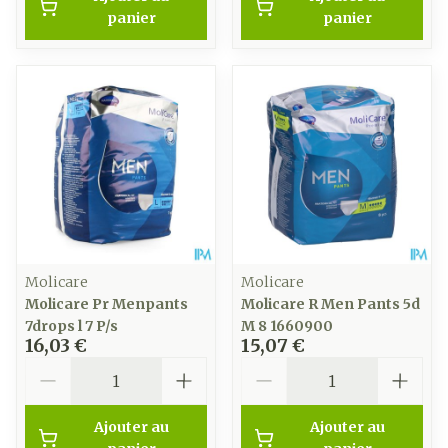
panier
panier
Molicare
Molicare
Molicare Pr Menpants
Molicare R Men Pants 5d
7drops l 7 P/s
M 8 1660900
16,03 €
15,07 €
Quantité
Quantité
Ajouter au
Ajouter au