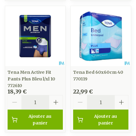
Tena Men Active Fit
Tena Bed 60x60cm 40
Pants Plus Bleu l/xl 10
770119
772610
18,39 €
22,99 €
Quantité
Quantité
Ajouter au
Ajouter au
panier
panier