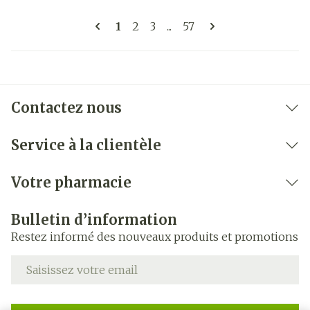
Pages
Vous lisez actuellement la page
Page
Page
Page
1
2
3
...
57
Contactez nous
Service à la clientèle
Votre pharmacie
Bulletin d’information
Restez informé des nouveaux produits et promotions
Adresse mail