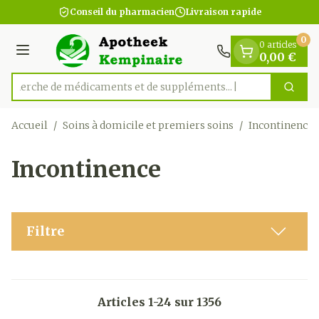
Diapositive 1 de 1
Aller au contenu
Conseil du pharmacien
Livraison rapide
0
0 articles
Menu
0,00 €
Recherche de médicaments e
Cherc
Rechercher
Accueil
/
Soins à domicile et premiers soins
/
Incontinence
Incontinence
Filtre
Articles
1
-
24
sur
1356