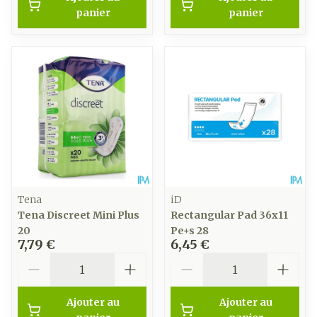
panier
panier
Tena
iD
Tena Discreet Mini Plus
Rectangular Pad 36x11
20
Pe+s 28
7,79 €
6,45 €
Quantité
Quantité
Ajouter au
Ajouter au