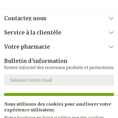
Contactez nous
Service à la clientèle
Votre pharmacie
Bulletin d’information
Restez informé des nouveaux produits et promotions
Adresse mail
Inscription
Nous utilisons des cookies pour améliorer votre
expérience utilisateur.
En cliquant sur s'abonner, vous vous abonnez à notre
newsletter et acceptez notre
politique de confidentialité
.
Notre boutique en ligne n'utilise que des cookies