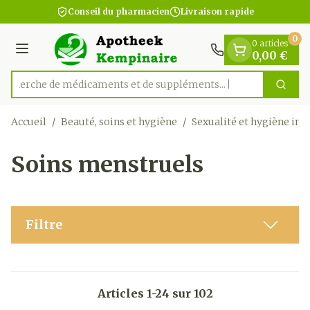
Diapositive 1 de 1
Aller au contenu
Conseil du pharmacien
Livraison rapide
0
0 articles
Menu
0,00 €
Recherche de médicaments e
Cherc
Rechercher
Accueil
/
Beauté, soins et hygiène
/
Sexualité et hygiène int
Soins menstruels
Filtre
Articles
1
-
24
sur
102