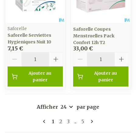
Saforelle
Saforelle Coupes
Saforelle Serviettes
Menstruelles Pack
Hygieniques Nuit 10
Confort 12h T2
7,15 €
33,00 €
Quantité
Quantité
Ajouter au
Ajouter au
panier
panier
Afficher
par page
Pages
Vous lisez actuellement la page
Page
Page
Page
1
2
3
...
5