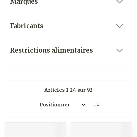
Marques
filter
Fabricants
filter
Restrictions alimentaires
filter
Articles
1
-
24
sur
92
Trier par: