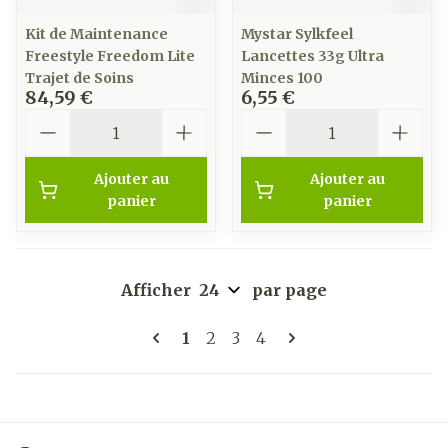
Kit de Maintenance
Mystar Sylkfeel
Freestyle Freedom Lite
Lancettes 33g Ultra
Trajet de Soins
Minces 100
84,59 €
6,55 €
Quantité
Quantité
Ajouter au
Ajouter au
panier
panier
Afficher
par page
Pages
Vous lisez actuellement la pag
Page
Page
Page
1
2
3
4