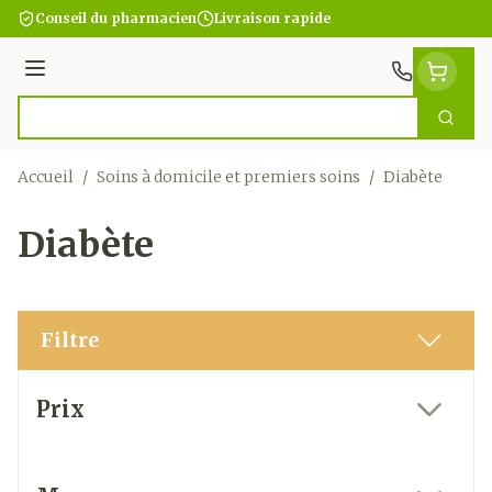
Aller au contenu
Conseil du pharmacien
Livraison rapide
Menu
Cherc
Rechercher
Accueil
/
Soins à domicile et premiers soins
/
Diabète
Diabète
Filtre
Passer à la liste des produits
Prix
filter