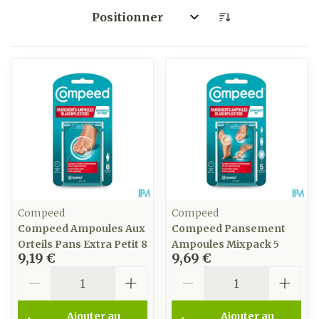
Trier par:
Compeed
Compeed
Compeed Ampoules Aux
Compeed Pansement
Orteils Pans Extra Petit 8
Ampoules Mixpack 5
9,19 €
9,69 €
Quantité
Quantité
Ajouter au
Ajouter au