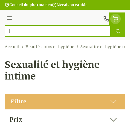
Aller au contenu
Conseil du pharmacien
Livraison rapide
Menu
Cherc
Rechercher
Accueil
/
Beauté, soins et hygiène
/
Sexualité et hygiène int
Sexualité et hygiène
intime
Filtre
Passer à la liste des produits
Prix
filter