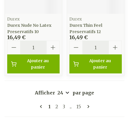
Durex
Durex
Durex Nude No Latex
Durex Thin Feel
Preservatifs 10
Preservatifs 12
16,49 €
16,49 €
Quantité
Quantité
Ajouter au
Ajouter au
panier
panier
Afficher
par page
Pages
Vous lisez actuellement la page
Page
Page
Page
1
2
3
...
15