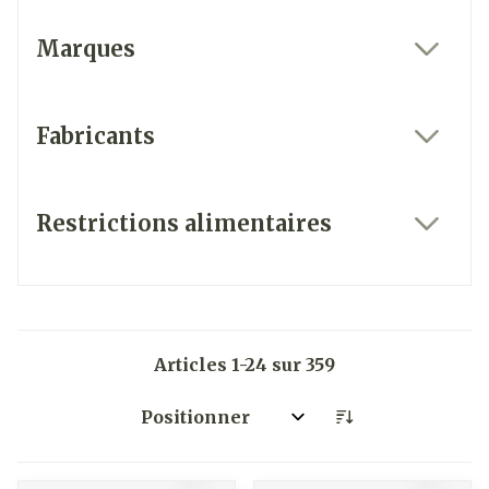
Marques
filter
Fabricants
filter
Restrictions alimentaires
filter
Articles
1
-
24
sur
359
Trier par: