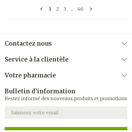
Pages
Vous lisez actuellement la page
Page
Page
Page
1
2
3
...
46
Contactez nous
Service à la clientèle
Votre pharmacie
Bulletin d’information
Restez informé des nouveaux produits et promotions
Adresse mail