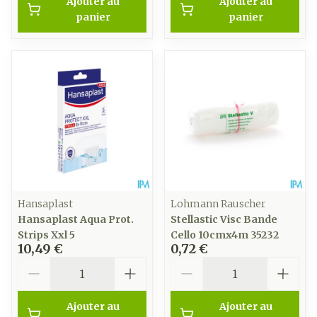
Ajouter au
Ajouter au
panier
panier
Hansaplast
Lohmann Rauscher
Hansaplast Aqua Prot.
Stellastic Visc Bande
Strips Xxl 5
Cello 10cmx4m 35232
10,49 €
0,72 €
Quantité
Quantité
Ajouter au
Ajouter au