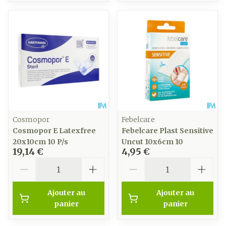
Cosmopor
Febelcare
Cosmopor E Latexfree
Febelcare Plast Sensitive
20x10cm 10 P/s
Uncut 10x6cm 10
19,14 €
4,95 €
Quantité
Quantité
Ajouter au
Ajouter au
panier
panier