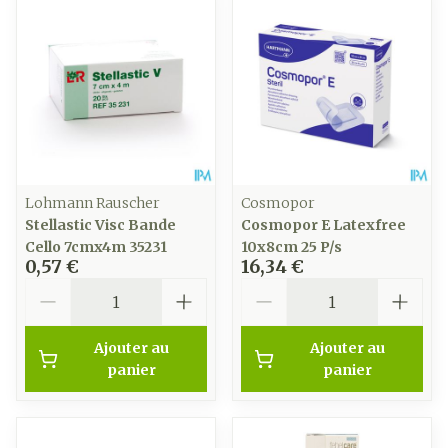
Lohmann Rauscher
Cosmopor
Stellastic Visc Bande
Cosmopor E Latexfree
Cello 7cmx4m 35231
10x8cm 25 P/s
0,57 €
16,34 €
Quantité
Quantité
Ajouter au
Ajouter au
panier
panier