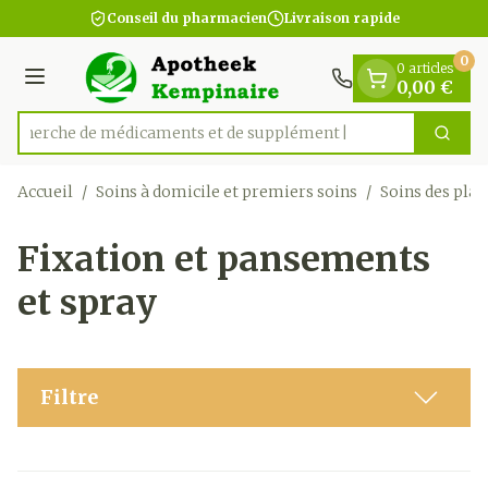
Diapositive 1 de 1
Aller au contenu
Conseil du pharmacien
Livraison rapide
0
0 articles
Menu
0,00 €
Recherche de médicame
Cherc
Rechercher
Accueil
/
Soins à domicile et premiers soins
/
Soins des plai
Fixation et pansements
et spray
Filtre