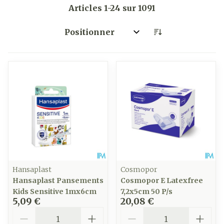
Articles
1
-
24
sur
1091
Trier par:
Hansaplast
Cosmopor
Hansaplast Pansements
Cosmopor E Latexfree
Kids Sensitive 1mx6cm
7,2x5cm 50 P/s
5,09 €
20,08 €
Quantité
Quantité