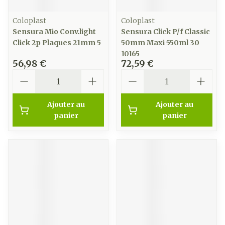
Coloplast
Coloplast
Sensura Mio Conv.light
Sensura Click P/f Classic
Click 2p Plaques 21mm 5
50mm Maxi 550ml 30
10165
56,98 €
72,59 €
Quantité
Quantité
Ajouter au
Ajouter au
panier
panier