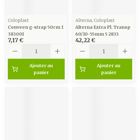
Coloplast
Alterna, Coloplast
Conveen g-strap 50cm 1
Alterna Extra Pl. Transp
383001
60/10-55mm 5 2833
7,17 €
42,22 €
Quantité
Quantité
Ajouter au
Ajouter au
panier
panier