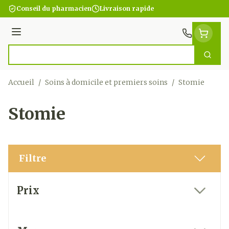
Aller au contenu
Conseil du pharmacien
Livraison rapide
Menu
Cherc
Rechercher
Accueil
/
Soins à domicile et premiers soins
/
Stomie
Stomie
Filtre
Passer à la liste des produits
Prix
filter