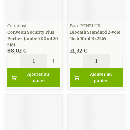
Coloplast
Bard BENELUX
Conveen Security Plus
Biocath Standard 2-voie
Poches Jambe 500ml 20
16ch 10ml Bx2265
5161
88,02 €
21,32 €
Quantité
Quantité
Ajouter au
Ajouter au
panier
panier