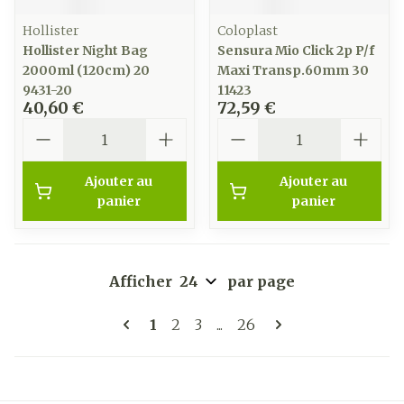
Hollister
Coloplast
Hollister Night Bag
Sensura Mio Click 2p P/f
2000ml (120cm) 20
Maxi Transp.60mm 30
9431-20
11423
40,60 €
72,59 €
Quantité
Quantité
Ajouter au
Ajouter au
panier
panier
Afficher
par page
Pages
Vous lisez actuellement la page
Page
Page
Page
1
2
3
...
26