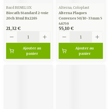
Bard BENELUX
Alterna, Coloplast
Biocath Standard 2-voie
Alterna Plaques
20ch 10ml Bx2265
Convexes 50/10-33mm 5
46759
21,32 €
55,10 €
Quantité
Quantité
Ajouter au
Ajouter au
panier
panier