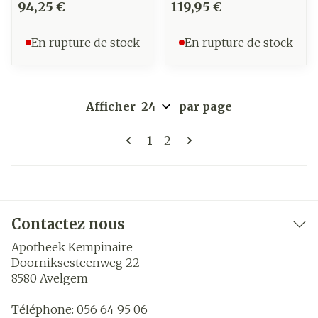
94,25 €
119,95 €
En rupture de stock
En rupture de stock
Afficher
par page
Pages
Vous lisez actuellement la 
Page
1
2
Contactez nous
Apotheek Kempinaire
Doorniksesteenweg 22
8580
Avelgem
Téléphone:
056 64 95 06