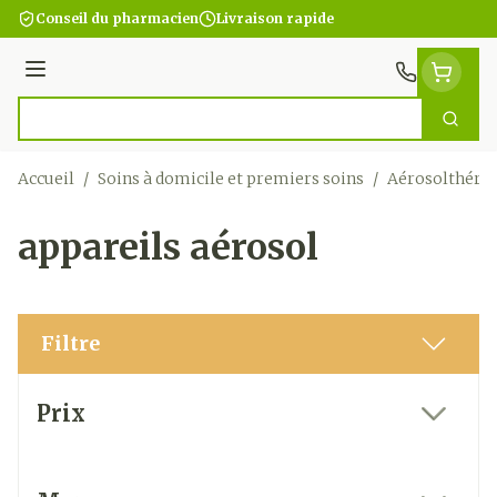
Aller au contenu
Conseil du pharmacien
Livraison rapide
Menu
Cherc
Rechercher
Accueil
/
Soins à domicile et premiers soins
/
Aérosolthérap
appareils aérosol
Filtre
Passer à la liste des produits
Prix
filter