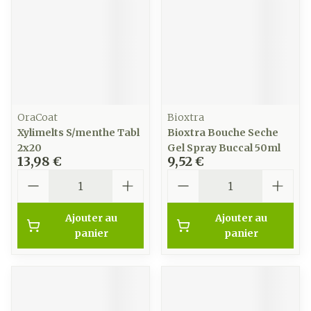
OraCoat
Bioxtra
Xylimelts S/menthe Tabl
Bioxtra Bouche Seche
2x20
Gel Spray Buccal 50ml
13,98 €
9,52 €
Quantité
Quantité
Ajouter au
Ajouter au
panier
panier