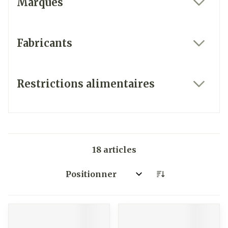
Marques
filter
Fabricants
filter
Restrictions alimentaires
filter
18
articles
Trier par: