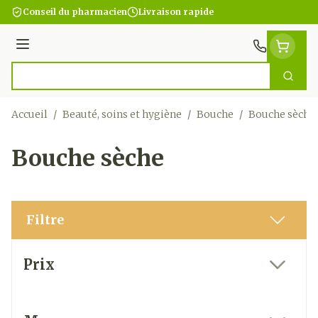
Aller au contenu
Conseil du pharmacien
Livraison rapide
Menu
Cherc
Rechercher
Accueil
/
Beauté, soins et hygiène
/
Bouche
/
Bouche sèche
Bouche sèche
Filtre
Passer à la liste des produits
Prix
filter