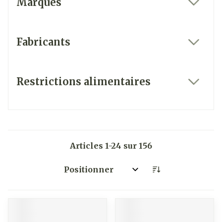
Marques
filter
Fabricants
filter
Restrictions alimentaires
filter
Articles
1
-
24
sur
156
Trier par: