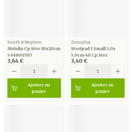
Smith & Nephew
Zenophar
Melolin Cp Ster 10x20cm
Steripad 1 Small 5,0x
5 66800707
5,0cm 40 Cp Ster
3,64 €
3,40 €
Quantité
Quantité
Ajouter au
Ajouter au
panier
panier