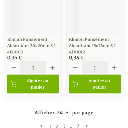
Klinion Pansement
Klinion Pansement
Absorbant 20x20cm S 1
Absorbant 15x25cm S 1
4170013
4170012
0,35 €
0,34 €
Quantité
Quantité
Ajouter au
Ajouter au
panier
panier
Afficher
par page
Pages
Vous lisez actuellement la page
Page
Page
Page
1
2
3
...
7