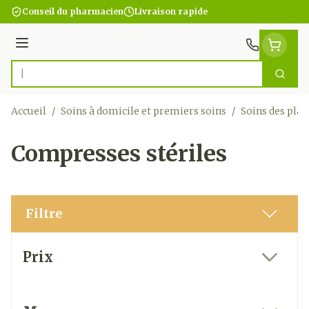
Aller au contenu
Conseil du pharmacien
Livraison rapide
Menu
Cherc
Rechercher
Accueil
/
Soins à domicile et premiers soins
/
Soins des plai
Compresses stériles
Filtre
Passer à la liste des produits
Prix
filter