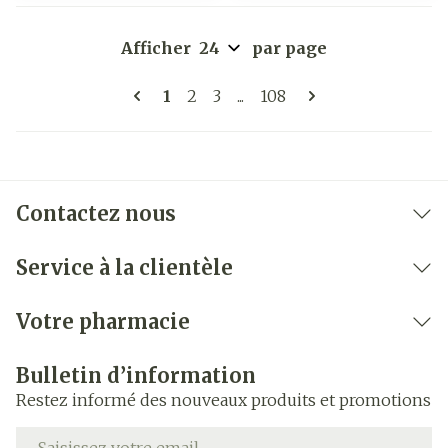
Afficher
par page
Pages
Vous lisez actuellement la page
Page
Page
Page
1
2
3
...
108
Contactez nous
Service à la clientèle
Votre pharmacie
Bulletin d’information
Restez informé des nouveaux produits et promotions
Adresse mail