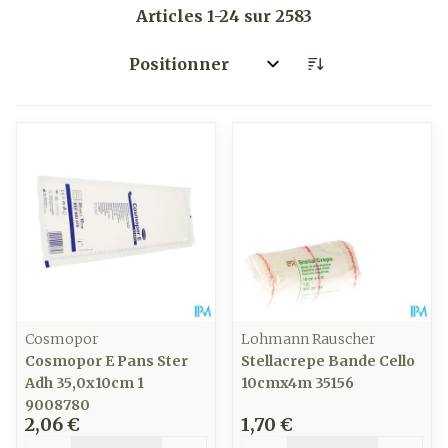
Articles
1
-
24
sur
2583
Trier par:
Cosmopor
Lohmann Rauscher
Cosmopor E Pans Ster
Stellacrepe Bande Cello
Adh 35,0x10cm 1
10cmx4m 35156
9008780
2,06 €
1,70 €
Quantité
Quantité