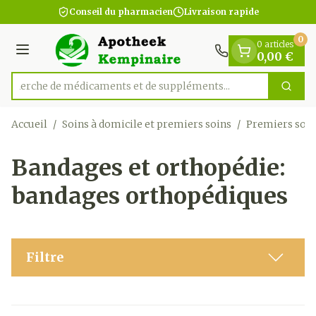
Diapositive 1 de 1
Aller au contenu
Conseil du pharmacien
Livraison rapide
0
0 articles
Menu
0,00 €
Recherche de médicaments et de suppléments...
Cherc
Rechercher
Accueil
/
Soins à domicile et premiers soins
/
Premiers soin
Bandages et orthopédie:
bandages orthopédiques
Filtre