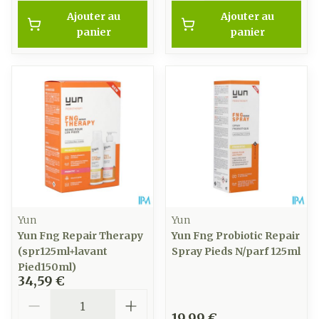
Ajouter au
Ajouter au
panier
panier
Yun
Yun
Yun Fng Repair Therapy
Yun Fng Probiotic Repair
(spr125ml+lavant
Spray Pieds N/parf 125ml
Pied150ml)
34,59 €
Quantité
19,99 €