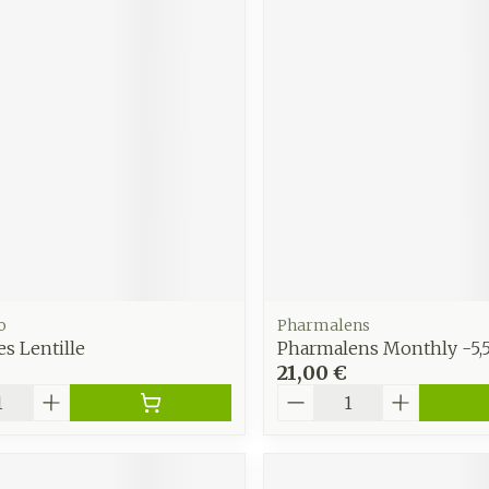
o
Pharmalens
s Lentille
Pharmalens Monthly -5,5
21,00 €
é
Quantité