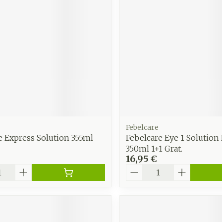
Soin intim
Ombres à paupières
Massage
Afficher plus
Masques chirurgique
Afficher pl
age
Compléments
Répulsifs 
nutritionnels
insectes
mentation
 - peau
Febelcare
e Express Solution 355ml
Febelcare Eye 1 Solution 
350ml 1+1 Grat.
16,95 €
é
Quantité