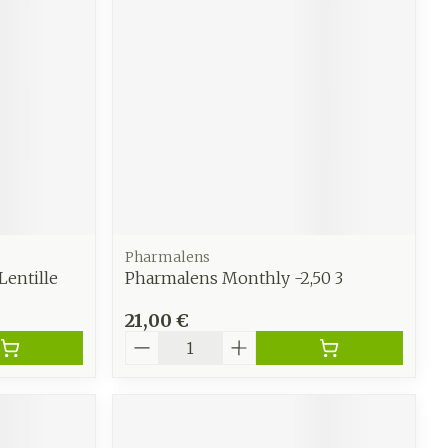
e
Eau micellaire
Yeux
us
Afficher plus
anti-
Senteur
Pharmalens
Lentille
Pharmalens Monthly -2,50 3
21,00 €
Quantité