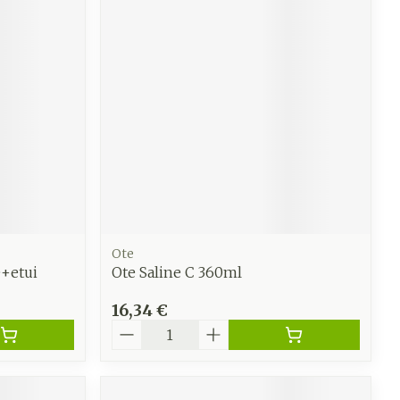
Ote
+etui
Ote Saline C 360ml
16,34 €
Quantité