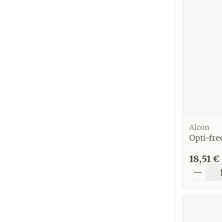
Cheveux
Piluliers et
accessoires
Soins du vis
Taches de pig
Peau sensible
Alcon
irritée
Opti-fre
Peau mixte
18,51 €
Peau terne
Quantit
Afficher plus