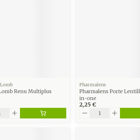
Autobronzants
Rasage
 Lomb
Pharmalens
Lomb Renu Multiplus
Pharmalens Porte Lentille
in-one
2,25 €
é
Quantité