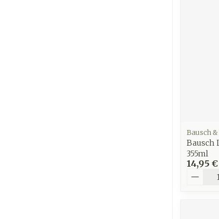
Ronflement
Bausch &
Bausch 
355ml
14,95 €
Quantit