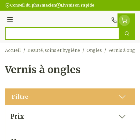
Aller au contenu
Conseil du pharmacien
Livraison rapide
Menu
Cherc
Rechercher
Accueil
/
Beauté, soins et hygiène
/
Ongles
/
Vernis à ongle
Vernis à ongles
Filtre
Passer à la liste des produits
Prix
filter