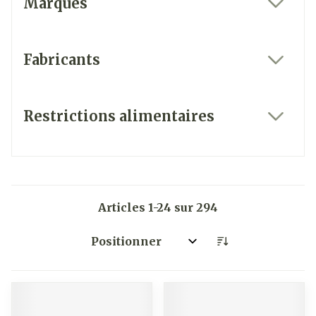
Marques
filter
Fabricants
filter
Restrictions alimentaires
filter
Articles
1
-
24
sur
294
Trier par: