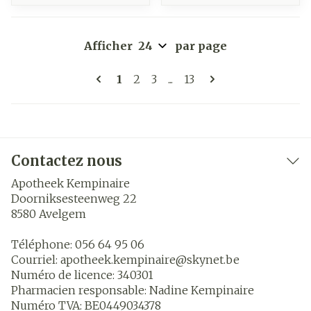
Afficher
par page
Pages
Vous lisez actuellement la page
Page
Page
Page
1
2
3
...
13
Contactez nous
Apotheek Kempinaire
Doorniksesteenweg 22
8580
Avelgem
Téléphone:
056 64 95 06
Courriel:
apotheek.kempinaire@
skynet.be
Numéro de licence:
340301
Pharmacien responsable:
Nadine Kempinaire
Numéro TVA:
BE0449034378