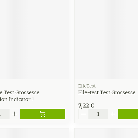
Soin intim
Ombres à paupières
Massage
Afficher plus
Masques chirurgique
Afficher pl
age
Compléments
Répulsifs 
nutritionnels
insectes
mentation
 - peau
e
ElleTest
e Test Grossesse
Elle-test Test Grossesse
on Indicator 1
7,22 €
é
Quantité