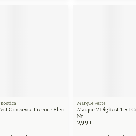
gnostica
Marque Verte
est Grossesse Precoce Bleu
Marque V Digitest Test G
Nf
7,99 €