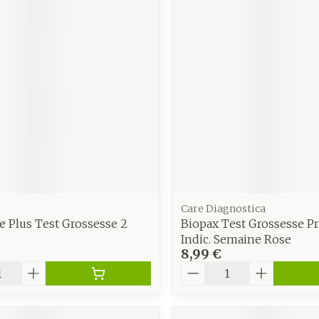
Autobronzants
Rasage
e
Care Diagnostica
e Plus Test Grossesse 2
Biopax Test Grossesse P
Indic. Semaine Rose
8,99 €
é
Quantité