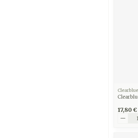
Ronflement
Clearblu
Clearblu
17,80 €
Quantit