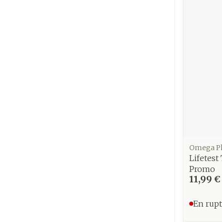
Omega P
Lifetest
Promo
11,99 €
En rupt