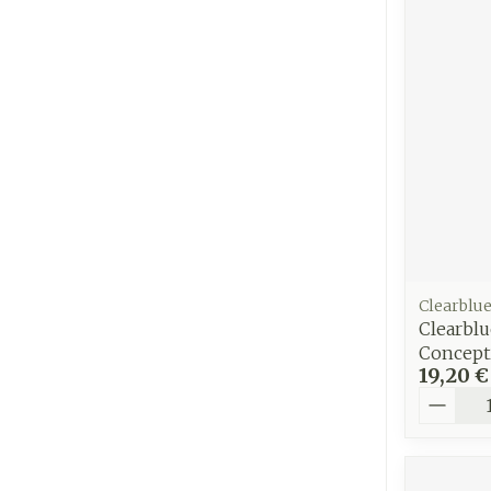
Cheveux
Piluliers et
accessoires
Soins du vis
Taches de pig
Peau sensible
irritée
Clearblu
Clearblu
Peau mixte
Concepti
Peau terne
19,20 €
Quantit
Afficher plus