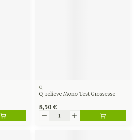
e
Eau micellaire
Yeux
us
Afficher plus
anti-
Senteur
Q
Q-relieve Mono Test Grossesse
8,50 €
Quantité