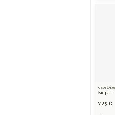
Care Dia
Biopax T
7,29 €